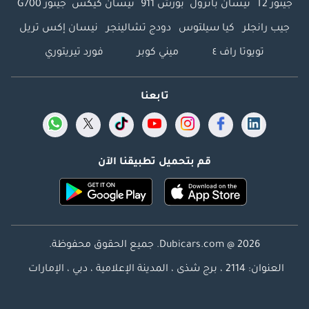
جيتور T2
نيسان باترول
بورش 911
نيسان كيكس
جيتور G700
جيب رانجلر
كيا سيلتوس
دودج تشالينجر
نيسان إكس تريل
تويوتا راف ٤
ميني كوبر
فورد تيريتوري
تابعنا
قم بتحميل تطبيقنا الآن
Dubicars.com @ 2026. جميع الحقوق محفوظة.
العنوان: 2114 ، برج شذى ، المدينة الإعلامية ، دبي ، الإمارات