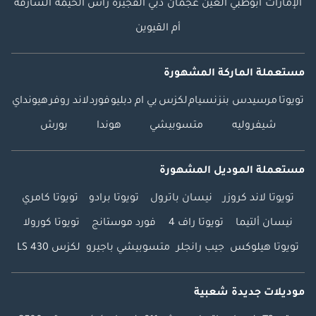
الإمارات
أبوظبي
العين
عجمان
دبي
الفجيرة
رأس الخيمة
الشارقة
أم القيوين
مستعملة الماركة المشهورة
تويوتا
مرسيدس بنز
نسيام
لكزس
بي ام دبليو
فورد
لاند روفر
هيونداي
شيفروليه
متسوبيشي
هوندا
بورش
مستعملة الموديل المشهورة
تويوتا لاند كروزر
نيسان باترول
تويوتا برادو
تويوتا كامري
نيسان ألتيما
تويوتا راف 4
فورد موستانج
تويوتا كورولا
تويوتا هيلوكس
جيب رانجلر
متسوبيشي باجيرو
لكزس LS 430
موديلات جديدة شعبية