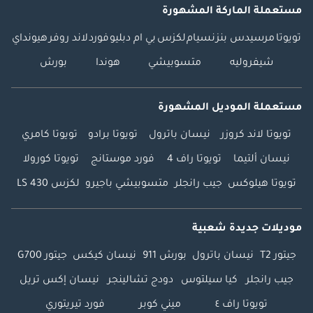
مستعملة الماركة المشهورة
تويوتا
مرسيدس بنز
نسيام
لكزس
بي ام دبليو
فورد
لاند روفر
هيونداي
شيفروليه
متسوبيشي
هوندا
بورش
مستعملة الموديل المشهورة
تويوتا لاند كروزر
نيسان باترول
تويوتا برادو
تويوتا كامري
نيسان ألتيما
تويوتا راف 4
فورد موستانج
تويوتا كورولا
تويوتا هيلوكس
جيب رانجلر
متسوبيشي باجيرو
لكزس LS 430
موديلات جديدة شعبية
جيتور T2
نيسان باترول
بورش 911
نيسان كيكس
جيتور G700
جيب رانجلر
كيا سيلتوس
دودج تشالينجر
نيسان إكس تريل
تويوتا راف ٤
ميني كوبر
فورد تيريتوري