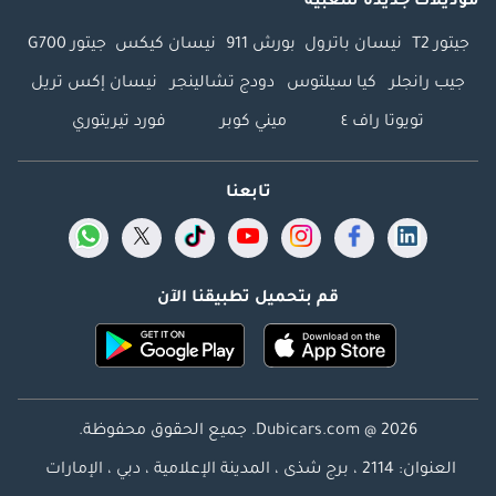
موديلات جديدة شعبية
جيتور T2
نيسان باترول
بورش 911
نيسان كيكس
جيتور G700
جيب رانجلر
كيا سيلتوس
دودج تشالينجر
نيسان إكس تريل
تويوتا راف ٤
ميني كوبر
فورد تيريتوري
تابعنا
قم بتحميل تطبيقنا الآن
Dubicars.com @ 2026. جميع الحقوق محفوظة.
العنوان: 2114 ، برج شذى ، المدينة الإعلامية ، دبي ، الإمارات