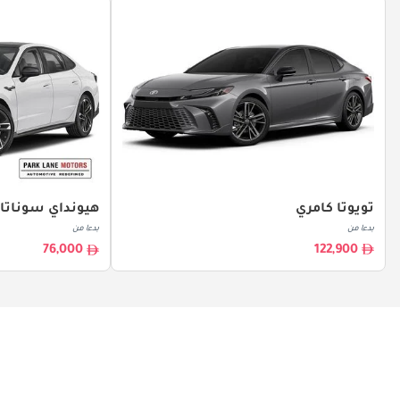
تويوتا كامري
هيونداي سوناتا
بدءا من
بدءا من
122,900
76,000