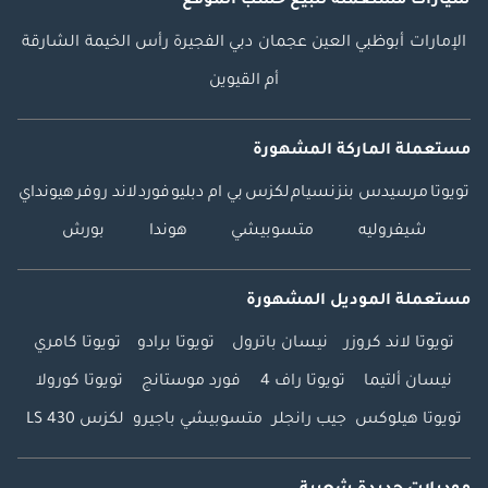
سيارات مستعملة
للبيع
حسب الموقع
الإمارات
أبوظبي
العين
عجمان
دبي
الفجيرة
رأس الخيمة
الشارقة
أم القيوين
مستعملة الماركة المشهورة
تويوتا
مرسيدس بنز
نسيام
لكزس
بي ام دبليو
فورد
لاند روفر
هيونداي
شيفروليه
متسوبيشي
هوندا
بورش
مستعملة الموديل المشهورة
تويوتا لاند كروزر
نيسان باترول
تويوتا برادو
تويوتا كامري
نيسان ألتيما
تويوتا راف 4
فورد موستانج
تويوتا كورولا
تويوتا هيلوكس
جيب رانجلر
متسوبيشي باجيرو
لكزس LS 430