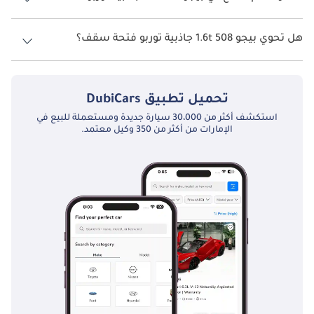
نظام الدفع في بيجو 508 Front Wheel Drive 1.6t جاذبية توربو.
هل تحوي بيجو 508 1.6t جاذبية توربو فتحة سقف؟
نعم توفر بيجو 508 1.6t جاذبية توربو فتحة السقف كخيار.
تحميل تطبيق
DubiCars
استكشف أكثر من 30،000 سيارة جديدة ومستعملة للبيع في
الإمارات من أكثر من 350 وكيل معتمد.