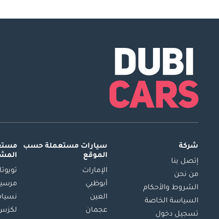
شركة
سيارات مستعملة
حسب
مستعم
الموقع
المش
إتصل بنا
الإمارات
تويوتا
من نحن
أبوظبي
مرسيد
الشروط والأحكام
العين
نسيام
السياسة الخاصة
عجمان
لكزس
تسجيل دخول