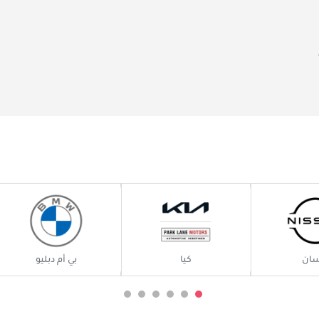
سان
كيا
بي أم دبليو