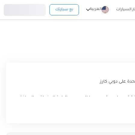
تسجيل دخول
العربية
ار السيارات
بع سيارتك
شتهر بياجيو بتصميمها المدمج ، والراحة المذهلة ، والمرافق
عة للمدن والقطاعات الصناعية الصاخبة في الإمارات العربية
حيث يسلط الضوء على نماذجها الرئيسية وميزاتها الرئيسية