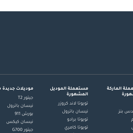
لة الماركة
مستعملة الموديل
موديلات جديدة 
هورة
المشهورة
جيتور T2
تويوتا لاند كروزر
نيسان باترول
س بنز
نيسان باترول
بورش 911
تويوتا برادو
نيسان كيكس
تويوتا كامري
جيتور G700