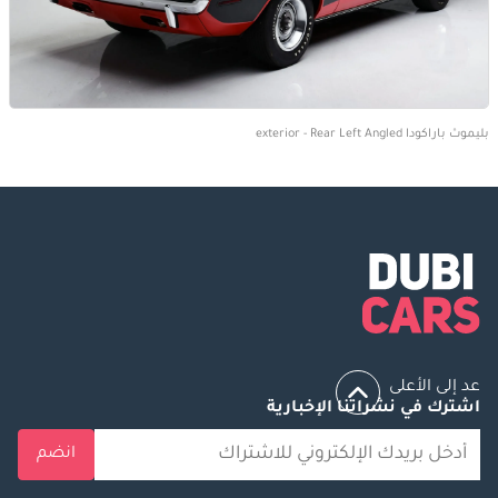
بليموث باراكودا exterior - Rear Left Angled
عد إلى الأعلى
اشترك في نشراتنا الإخبارية
انضم