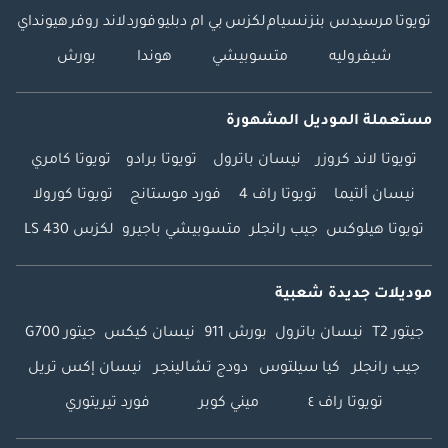
تويوتا
مرسيدس بنز
نسيام
لكزس
بي ام دبليو
فورد
لاند روفر
هيونداي
شيفروليه
متسوبيشي
هوندا
بورش
مستعملة الموديل المشهورة
تويوتا لاند كروزر
نيسان باترول
تويوتا برادو
تويوتا كامري
نيسان ألتيما
تويوتا راف 4
فورد موستانج
تويوتا كورولا
تويوتا هيلوكس
جيب رانجلر
متسوبيشي باجيرو
لكزس LS 430
موديلات جديدة شعبية
جيتور T2
نيسان باترول
بورش 911
نيسان كيكس
جيتور G700
جيب رانجلر
كيا سيلتوس
دودج تشالينجر
نيسان إكس تريل
تويوتا راف ٤
ميني كوبر
فورد تيريتوري