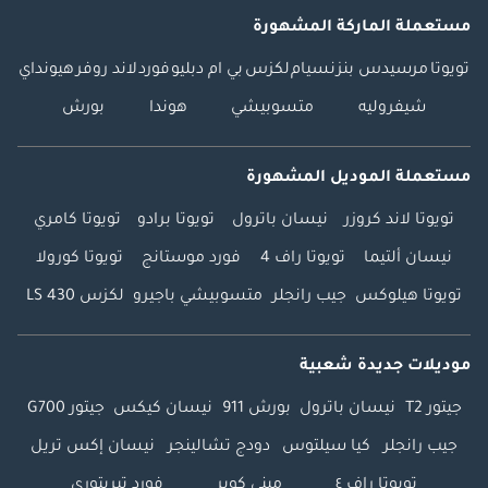
مستعملة الماركة المشهورة
تويوتا
مرسيدس بنز
نسيام
لكزس
بي ام دبليو
فورد
لاند روفر
هيونداي
شيفروليه
متسوبيشي
هوندا
بورش
مستعملة الموديل المشهورة
تويوتا لاند كروزر
نيسان باترول
تويوتا برادو
تويوتا كامري
نيسان ألتيما
تويوتا راف 4
فورد موستانج
تويوتا كورولا
تويوتا هيلوكس
جيب رانجلر
متسوبيشي باجيرو
لكزس LS 430
موديلات جديدة شعبية
جيتور T2
نيسان باترول
بورش 911
نيسان كيكس
جيتور G700
جيب رانجلر
كيا سيلتوس
دودج تشالينجر
نيسان إكس تريل
تويوتا راف ٤
ميني كوبر
فورد تيريتوري