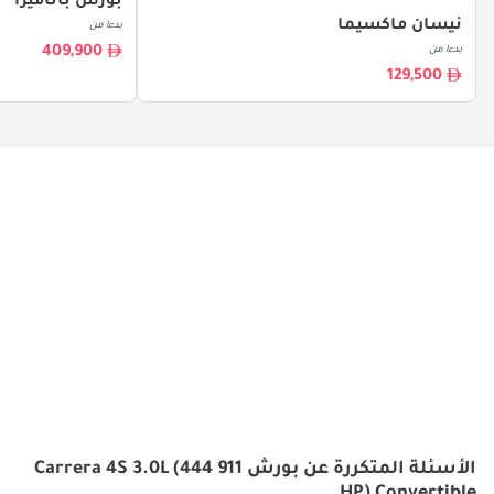
بورش باناميرا
نيسان ماكسيما
بدءا من
409,900
بدءا من
129,500
الأسئلة المتكررة عن بورش 911 Carrera 4S 3.0L (444
HP) Convertible