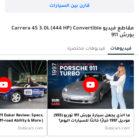
قارن بين السيارات
مقاطع فيديو Carrera 4S 3.0L (444 HP) Convertible
بورش 911
فيديوهات
فيديوهات مختصرة
ما الذي يجعل سيارة بورش 911 توربو (993)
11 Dakar Review: Specs,
موديل 1997 خيارًا خالدًا للسيارات اليوم؟
f-road Ability & More |
Exotic Car Of The Week
Dubicars.com
Dubicars.com