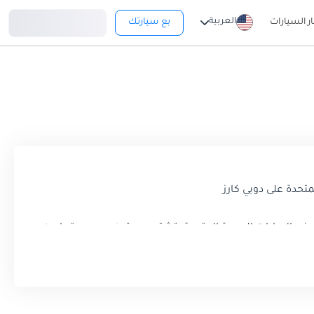
تسجيل دخول
العربية
ار السيارات
بع سيارتك
في الإمارات العربية المتحدة. تشتهر بروتون بمجموعتها من
 متطلبات العملاء المهتمين بالتكلفة. في هذا الوصف المُحسَّن
يزات والفوائد التي تجعلها الخيار المفضل في هذا السوق النابض