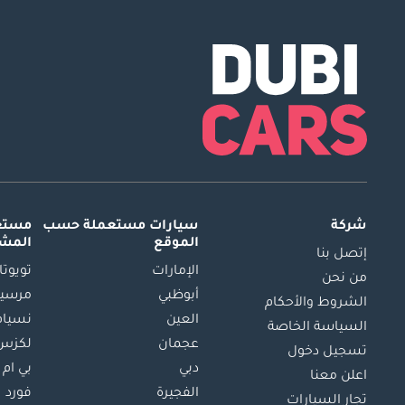
شركة
سيارات مستعملة
حسب
مستعم
الموقع
المش
إتصل بنا
الإمارات
تويوتا
من نحن
أبوظبي
مرسيد
الشروط والأحكام
العين
نسيام
السياسة الخاصة
عجمان
لكزس
تسجيل دخول
دبي
بي ام 
اعلن معنا
الفجيرة
فورد
تجار السيارات