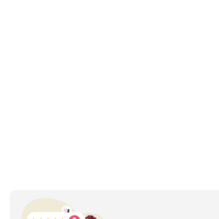
 يريدون المساومة على الجودة أو الأداء. من خلال تركيزها على
Proton Saga: تُعرف Saga بأنها السيارة الشهيرة للعلامة التجارية ، وتوفر الراحة وكفاءة استهلاك الوقود الرائعة وقيمة ممتازة مقابل المال. إنها خيار مثالي لمن يبحثون عن سيارة
Proton X70: تجمع X70 ، أول SUV من بروتون ، بين الأناقة والإمكانيات العالية الأداء. وهي مجهزة بأحدث التقنيات وميزات السلامة ، مما يثبت أن السيارات ذات الأسعار المعقولة
متازة على المناورة ، وتصميم داخلي فسيح ، ومحرك قوي بالنسبة
ارات الراقية ، مما يجعلها عرضًا جذابًا للسائقين في الإمارات