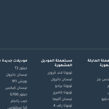
لة الماركة
مستعملة الموديل
موديلات جديدة 
هورة
المشهورة
جيتور T2
تويوتا لاند كروزر
نيسان باترول
س بنز
نيسان باترول
بورش 911
تويوتا برادو
نيسان كيكس
تويوتا كامري
جيتور G700
دبليو
نيسان ألتيما
جيب رانجلر
تويوتا راف 4
كيا سيلتوس