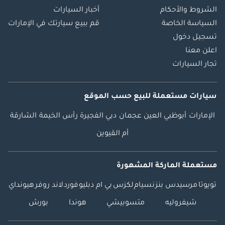
الشروط والأحكام
أخبار السيارات
السياسة الخاصة
قم ببيع سيارتك في الإمارات
تسجيل دخول
اعلن معنا
تجار السيارات
سيارات مستعملة
للبيع
حسب الموقع
الإمارات
أبوظبي
العين
عجمان
دبي
الفجيرة
رأس الخيمة
الشارقة
أم القيوين
مستعملة الماركة المشهورة
تويوتا
مرسيدس بنز
نسيام
لكزس
بي ام دبليو
فورد
لاند روفر
هيونداي
شيفروليه
متسوبيشي
هوندا
بورش