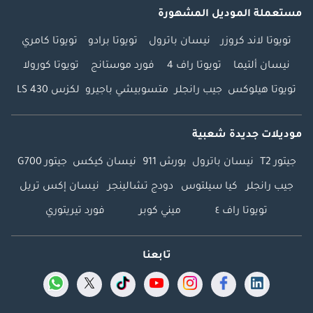
مستعملة الموديل المشهورة
تويوتا لاند كروزر
نيسان باترول
تويوتا برادو
تويوتا كامري
نيسان ألتيما
تويوتا راف 4
فورد موستانج
تويوتا كورولا
تويوتا هيلوكس
جيب رانجلر
متسوبيشي باجيرو
لكزس LS 430
موديلات جديدة شعبية
جيتور T2
نيسان باترول
بورش 911
نيسان كيكس
جيتور G700
جيب رانجلر
كيا سيلتوس
دودج تشالينجر
نيسان إكس تريل
تويوتا راف ٤
ميني كوبر
فورد تيريتوري
تابعنا