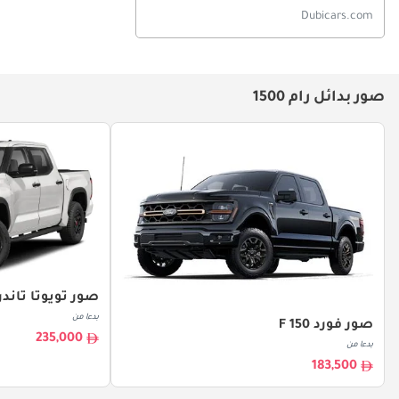
Dubicars.com
صور بدائل رام 1500
صور تويوتا تاندر
بدءا من
صور فورد F 150
235,000
بدءا من
183,500