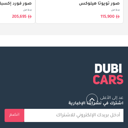
صور تويوتا هيلوكس
صور فورد إكسبل
بدءا من
بدءا من
205,695
115,900
عد إلى الأعلى
اشترك في نشراتنا الإخبارية
انضم