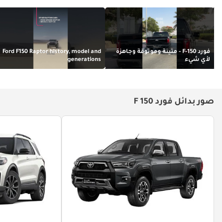
فورد F-150 - متينة وموثوقة وجاهزة
Ford F150 Raptor history, model and
لأي شيء
generations
صور بدائل فورد F 150