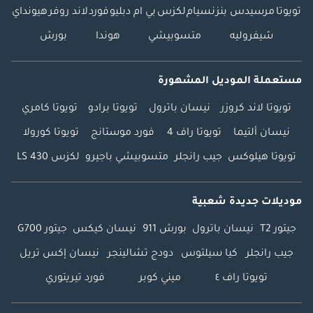
تويوتا
مرسيدس بنز
نسيام
لكزس
بي ام دبليو
فورد
لاند روفر
هيونداي
شيفروليه
متسوبيشي
هوندا
بورش
مستعملة الموديل المشهورة
تويوتا لاند كروزر
نيسان باترول
تويوتا برادو
تويوتا كامري
نيسان ألتيما
تويوتا راف 4
فورد موستانج
تويوتا كورولا
تويوتا هيلوكس
جيب رانجلر
متسوبيشي باجيرو
لكزس LS 430
موديلات جديدة شعبية
جيتور T2
نيسان باترول
بورش 911
نيسان كيكس
جيتور G700
جيب رانجلر
كيا سيلتوس
دودج تشالينجر
نيسان إكس تريل
تويوتا راف ٤
ميني كوبر
فورد تيريتوري