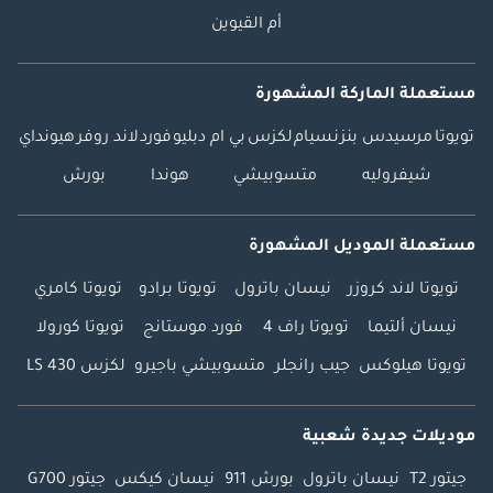
أم القيوين
مستعملة الماركة المشهورة
تويوتا
مرسيدس بنز
نسيام
لكزس
بي ام دبليو
فورد
لاند روفر
هيونداي
شيفروليه
متسوبيشي
هوندا
بورش
مستعملة الموديل المشهورة
تويوتا لاند كروزر
نيسان باترول
تويوتا برادو
تويوتا كامري
نيسان ألتيما
تويوتا راف 4
فورد موستانج
تويوتا كورولا
تويوتا هيلوكس
جيب رانجلر
متسوبيشي باجيرو
لكزس LS 430
موديلات جديدة شعبية
جيتور T2
نيسان باترول
بورش 911
نيسان كيكس
جيتور G700