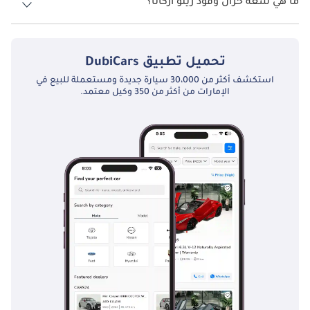
ما هي سعة خزان وقود رينو أركانا؟
تبلغ سعة خزان الوقود في رينو أركانا TBD.
تحميل تطبيق
DubiCars
استكشف أكثر من 30،000 سيارة جديدة ومستعملة للبيع في
الإمارات من أكثر من 350 وكيل معتمد.