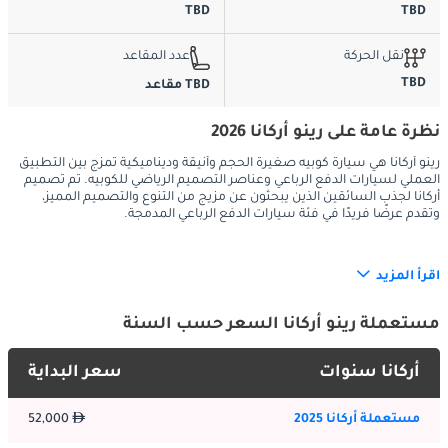
TBD
TBD
نقل الحركة
عدد المقاعد
TBD
TBD مقاعد
نظرة عامة على رينو أركانا 2026
رينو أركانا هي سيارة كوبيه صغيرة الحجم وأنيقة وديناميكية تمزج بين التطبيق
العملي لسيارات الدفع الرباعي وعناصر التصميم الرياضي للكوبيه. تم تصميم
أركانا لجذب السائقين الذين يبحثون عن مزيج من التنوع والتصميم المميز،
وتقدم عرضًا فريدًا في فئة سيارات الدفع الرباعي المدمجة.
اقرأ المزيد
:
الخارج
تتميز رينو أركانا بتصميم خارجي أنيق ورياضي مع خطوط شبيهة 
مستعملة رينو أركانا السعر حسب السنة
بخطوط الكوبيه التي تميزها عن سيارات الدفع الرباعي التقليدية. 
شبكتها الأمامية الجريئة وخطوط الجسم المنحوتة وأقواس العجلات 
أركانا سنوات
سعر البداية
القوية تمنحها مظهرًا ديناميكيًا وعصريًا. تضيف المصابيح الأمامية 
والخلفية LED لمسة من الرقي، في حين تعمل خيارات الطلاء ثنائية 
مستعملة أركانا 2025
52,000
اللون على تعزيز جاذبيتها البصرية.