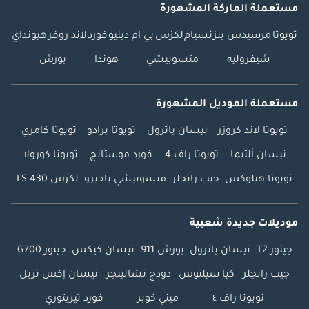
مستعملة الماركة المشهورة
تويوتا
مرسيدس بنز
نسيام
لكزس
بي ام دبليو
فورد
لاند روفر
هيونداي
شيفروليه
متسوبيشي
هوندا
بورش
مستعملة الموديل المشهورة
تويوتا لاند كروزر
نيسان باترول
تويوتا برادو
تويوتا كامري
نيسان ألتيما
تويوتا راف 4
فورد موستانج
تويوتا كورولا
تويوتا هيلوكس
جيب رانجلر
متسوبيشي باجيرو
لكزس LS 430
موديلات جديدة شعبية
جيتور T2
نيسان باترول
بورش 911
نيسان كيكس
جيتور G700
جيب رانجلر
كيا سيلتوس
دودج تشالينجر
نيسان إكس تريل
تويوتا راف ٤
ميني كوبر
فورد تيريتوري