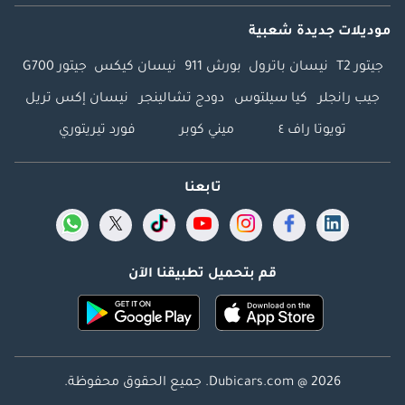
موديلات جديدة شعبية
جيتور T2
نيسان باترول
بورش 911
نيسان كيكس
جيتور G700
جيب رانجلر
كيا سيلتوس
دودج تشالينجر
نيسان إكس تريل
تويوتا راف ٤
ميني كوبر
فورد تيريتوري
تابعنا
قم بتحميل تطبيقنا الآن
Dubicars.com @ 2026. جميع الحقوق محفوظة.