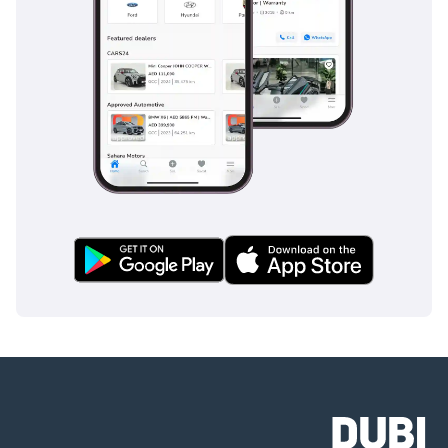
تجارية موثوقة وملكية خالية من القلق.
هوندا سيفيك: تجمع هوندا سيفيك بين التطبيق العملي والسمعة الطيبة 
في طول العمر. إنها السيارة المفضلة لدى سكان الإمارات العربية 
المتحدة الذين يبحثون عن سيارة سيدان متعددة الاستخدامات ويمكن 
الاعتماد عليها.
نيسان سنترا: توفر نيسان سنترا قيادة مريحة ومقصورة داخلية جيدة 
التجهيز. إنها تنال إعجاب السائقين الذين يقدرون القدرة على تحمل 
التكاليف دون المساومة على الميزات.
هيونداي إلنترا: تشتهر هيونداي إلنترا بقيمتها، حيث تقدم مجموعة من 
الميزات بسعر مغري. إنه يجذب المشترين المهتمين بالميزانية دون 
التضحية بالجودة.
باختصار، تطورت سيارة رينو فلوينس في الإمارات العربية المتحدة على 
مر السنين لتصبح سيارة سيدان موثوقة ومتعددة الاستخدامات تلبي 
احتياجات مجموعة واسعة من السائقين. ويجمع تصميمها الخارجي بين 
الأناقة والعملية، بينما يوفر التصميم الداخلي الراحة والملاءمة. تضمن 