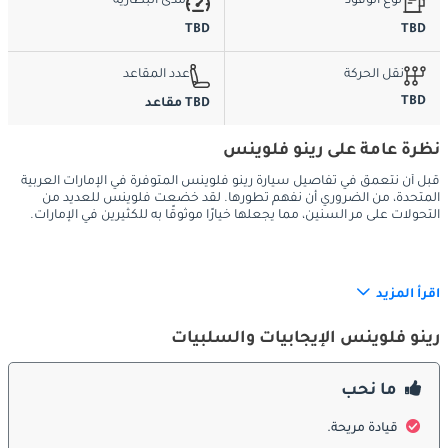
نوع الوقود
مدى البطارية
TBD
TBD
نقل الحركة
عدد المقاعد
TBD
TBD مقاعد
نظرة عامة على رينو فلوينس
قبل أن نتعمق في تفاصيل سيارة رينو فلوينس المتوفرة في الإمارات العربية
المتحدة، من الضروري أن نفهم تطورها. لقد خضعت فلوينس للعديد من
التحولات على مر السنين، مما يجعلها خيارًا موثوقًا به للكثيرين في الإمارات.
الخارج:
اقرأ المزيد
رينو فلوينس الإيجابيات والسلبيات
يعرض المظهر الخارجي لسيارة رينو فلوينس في الإمارات العربية 
المتحدة مزيجًا من التصميم المعاصر والكفاءة الديناميكية الهوائية. 
ما نحب
خطوطها الأنيقة وشبكتها الأمامية الجريئة تعطي انطباعًا على الطريق. 
مع الظروف الجوية الصعبة في دولة الإمارات العربية المتحدة، لا يقتصر 
قيادة مريحة.
المظهر الخارجي لسيارة فلوانس على الجمال فحسب، بل يتعلق أيضًا 