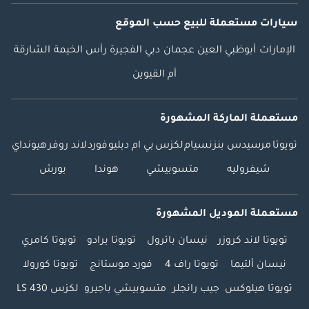
سيارات مستعملة
للبيع
حسب الموقع
الإمارات
أبوظبي
العين
عجمان
دبي
الفجيرة
رأس الخيمة
الشارقة
أم القيوين
مستعملة الماركة المشهورة
تويوتا
مرسيدس بنز
نسيام
لكزس
بي ام دبليو
فورد
لاند روفر
هيونداي
شيفروليه
متسوبيشي
هوندا
بورش
مستعملة الموديل المشهورة
تويوتا لاند كروزر
نيسان باترول
تويوتا برادو
تويوتا كامري
نيسان ألتيما
تويوتا راف 4
فورد موستانج
تويوتا كورولا
تويوتا هيلوكس
جيب رانجلر
متسوبيشي باجيرو
لكزس LS 430