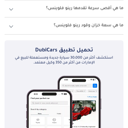
نسخ رينو فلوينس هي .
ما هي أقصى سرعة تقدمها رينو فلوينس؟
تعد صيانة سيارتك رينو فلوينس في الإمارات العربية المتحدة أمرًا 
ضروريًا لضمان طول عمرها وأدائها. مع درجات الحرارة القصوى في 
السرعة القصوى رينو فلوينس هي TBD.
البلاد والعواصف الرملية العرضية، تعد الصيانة المنتظمة أمرًا بالغ 
ما هي سعة خزان وقود رينو فلوينس؟
الأهمية. يتضمن ذلك تغييرات الزيت الروتينية واستبدال الفلتر وفحص 
تبلغ سعة خزان الوقود في رينو فلوينس TBD.
الفرامل وتدوير الإطارات. يعد التأكد من أن نظام تبريد السيارة في 
أفضل حالة أمرًا حيويًا أيضًا لتحقيق أداء فعال في المناخ الحار في دولة 
تحميل تطبيق
DubiCars
الإمارات العربية المتحدة.
استكشف أكثر من 30،000 سيارة جديدة ومستعملة للبيع في
الإمارات من أكثر من 350 وكيل معتمد.
المنافسون بالتفصيل:
في سوق السيارات التنافسي في دولة الإمارات العربية المتحدة، تواجه 
رينو فلوينس العديد من المنافسين البارزين:
تويوتا كورولا: تعتبر تويوتا كورولا مشهدًا موجودًا في كل مكان على 
طرقات الإمارات العربية المتحدة، وهي معروفة بموثوقيتها وقيمتها عند 
إعادة البيع. إنه مفضل من قبل أولئك الذين يعطون الأولوية لعلامة 