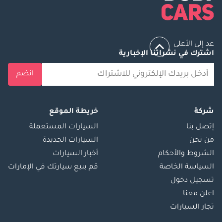
ميزات السلامة راحة البال على الطريق، كما توفر مجموعة متنوعة من 
طرازات المحرك خيارات تلبي احتياجات القيادة المختلفة. تعد الصيانة 
الدورية أمرًا ضروريًا للحفاظ على سير العمل بسلاسة في الظروف 
الصعبة التي تمر بها دولة الإمارات العربية المتحدة. في حين أنها تواجه 
عد إلى الأعلى
اشترك في نشراتنا الإخبارية
منافسة شديدة، فإن رينو فلوينس تحتفظ بمكانتها في سوق يسعى فيه 
السائقون إلى تحقيق التوازن بين القيمة والأداء.
انضم
شركة
خريطة الموقع
إتصل بنا
السيارات المستعملة
من نحن
السيارات الجديدة
الشروط والأحكام
أخبار السيارات
السياسة الخاصة
قم ببيع سيارتك في الإمارات
تسجيل دخول
اعلن معنا
تجار السيارات