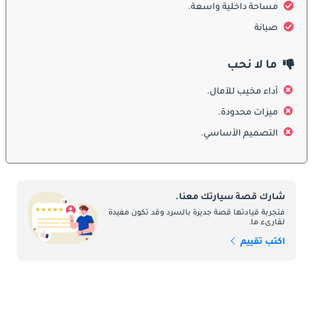
مساحة داخلية واسعة.
بالوظائف. يضمن البناء القوي والتصميم المدروس قدرته على تحمل 
البيئة الصحراوية القاسية مع الحفاظ على مظهره الأنيق.
صيانة
ما لا نحب
:
الداخلية
أداء مخيب للآمال.
ميزات محدودة.
ادخل إلى سيارة رينو فلوينس، وستجد مقصورة داخلية فسيحة ومريحة 
مصممة لتلبية احتياجات كل من السائقين والركاب. يتطلب التنوع 
التصميم الأساسي.
السكاني في دولة الإمارات العربية المتحدة التنوع، وهذا ما تقدمه 
فلوينس. تساهم المواد الفاخرة والمقاعد المريحة وأنظمة المعلومات 
والترفيه الحديثة في توفير تجربة قيادة ممتعة. سواء كنت تتنقل في 
شوارع دبي المزدحمة أو تشرع في رحلة برية طويلة، فإن التصميم 
شارك قصة سيارتك معنا.
الداخلي لسيارة فلوانس يوفر لك الراحة والملاءمة.
فتجربة قيادتها قصة جديرة بالسرد وقد تكون مفيدة
لقارىء ما.
اكتب تقييم
ميزات السلامة:
تعتبر السلامة أمرًا بالغ الأهمية في دولة الإمارات العربية المتحدة، ولا 