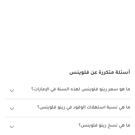
تتنازل رينو فلوينس في هذا الصدد. وهي مجهزة بمجموعة شاملة من 
ميزات السلامة لحماية الركاب. من أنظمة الوسائد الهوائية المتقدمة 
إلى نظام التحكم بالثبات والفرامل المانعة للانغلاق، توفر فلوينس راحة 
البال في ظروف الطريق المتنوعة في دولة الإمارات العربية المتحدة. 
بالإضافة إلى ذلك، تم تصميم بنيتها القوية لتحمل الاصطدامات بشكل 
فعال.
ديكورات المحرك:
أسئلة متكررة عن فلوينس
توفر رينو فلوينس مجموعة من خيارات المحرك لتناسب تفضيلات 
ومتطلبات القيادة المختلفة. سواء كنت تبحث عن كفاءة استهلاك 
الوقود للتنقل اليومي أو الأداء القوي لقضاء عطلات نهاية الأسبوع، فإن 
ما هو سعر رينو فلوينس لهذه السنة في الإمارات؟
فلوينس تتمتع بتجهيزات محرك تناسبها. في بلد تشيع فيه القيادة 
رينو فلوينس لهذه السنة في الإمارات هو TBD.
لمسافات طويلة عبر تضاريس متنوعة، يعد الحصول على اختيار 
ما هي نسبة استهلاك الوقود في رينو فلوينس؟
المحرك المناسب أمرًا بالغ الأهمية للحصول على تجربة قيادة مُرضية.
اقترحت الشركة المصنعة أن تكون نسبة توفير استهلاك الوقود لسيارة رينو
فلوينس هو TBD.
ما هي نسخ رينو فلوينس؟
:
صيانة