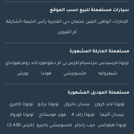
سيارات مستعملة
للبيع
حسب الموقع
الإمارات
أبوظبي
العين
عجمان
دبي
الفجيرة
رأس الخيمة
الشارقة
أم القيوين
مستعملة الماركة المشهورة
تويوتا
مرسيدس بنز
نسيام
لكزس
بي ام دبليو
فورد
لاند روفر
هيونداي
شيفروليه
متسوبيشي
هوندا
بورش
مستعملة الموديل المشهورة
تويوتا لاند كروزر
نيسان باترول
تويوتا برادو
تويوتا كامري
نيسان ألتيما
تويوتا راف 4
فورد موستانج
تويوتا كورولا
تويوتا هيلوكس
جيب رانجلر
متسوبيشي باجيرو
لكزس LS 430