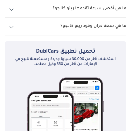
نسخ رينو كانجو هي .
نافست Kangoo سيارات مثل سيتروين Berlingo، بيجو Partner، فورد 
ما هي أقصى سرعة تقدمها رينو كانجو؟
Transit Connect، وفولكس فاجن Caddy. ورغم أن المنافسين ركزوا 
السرعة القصوى رينو كانجو هي TBD.
على العملية، إلا أن Kangoo تميزت بفضل مزيجها بين العملية والراحة 
ما هي سعة خزان وقود رينو كانجو؟
وابتكارات رينو في فئة الفانات الصغيرة.
تبلغ سعة خزان الوقود في رينو كانجو TBD.
تحميل تطبيق
DubiCars
استكشف أكثر من 30،000 سيارة جديدة ومستعملة للبيع في
الإمارات من أكثر من 350 وكيل معتمد.