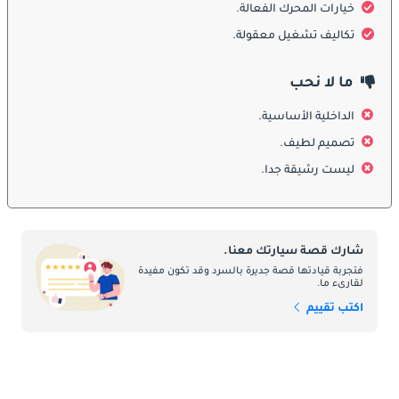
خيارات المحرك الفعالة.
الداخلية. الطرازات الأولى جاءت بتصميم عملي بسيط، بينما حصلت 
الأجيال اللاحقة على تحسينات أكثر أناقة مثل مصابيح أمامية حديثة، 
تكاليف تشغيل معقولة.
شبك أمامي بارز، وخطوط هيكل أكثر سلاسة. الأبواب الجانبية المنزلقة 
والأبواب الخلفية الواسعة عززت من سهولة الاستخدام لنقل الركاب أو 
ما لا نحب
البضائع.
الداخلية الأساسية.
المقصورة الداخلية
تصميم لطيف.
ليست رشيقة جدا.
من الداخل، جاءت Kangoo بمقصورة عملية للغاية. النسخ المخصصة 
للركاب وفرت مقاعد واسعة لما يصل إلى خمسة أشخاص، مع مرونة 
في الترتيب ومساحة تخزين كبيرة. لوحة القيادة جاءت بتصميم بسيط 
ومواد متينة. الفئات الأعلى تضمنت تجهيزات إضافية مثل شاشات ترفيه 
شارك قصة سيارتك معنا.
تعمل باللمس، تكييف هواء، ومساحات تخزين عملية.
فتجربة قيادتها قصة جديرة بالسرد وقد تكون مفيدة
لقارىء ما.
ميزات السلامة
اكتب تقييم
شهدت أنظمة السلامة في Kangoo تطوراً كبيراً عبر الأجيال. الطرازات 
الأولى تضمنت تجهيزات أساسية مثل أحزمة الأمان والوسائد الهوائية، 
بينما جاءت النسخ الحديثة بأنظمة مثل ABS، نظام الثبات الإلكتروني، 
مساعد صعود المرتفعات، ووسائد هوائية متعددة. كما أضيفت أنظمة 