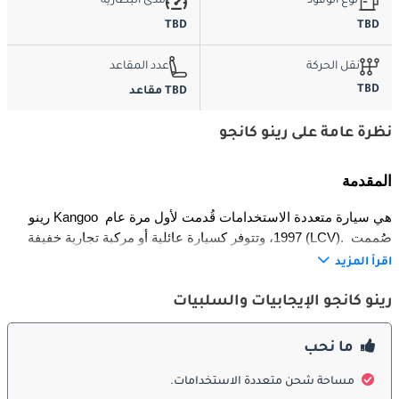
نوع الوقود
مدى البطارية
TBD
TBD
نقل الحركة
عدد المقاعد
TBD
TBD مقاعد
نظرة عامة على رينو كانجو
المقدمة
رينو Kangoo هي سيارة متعددة الاستخدامات قُدمت لأول مرة عام 
1997، وتتوفر كسيارة عائلية أو مركبة تجارية خفيفة (LCV). صُممت 
لتجمع بين العملية، المتانة، والسعر المناسب، مما جعلها خياراً مفضلاً 
اقرأ المزيد
للشركات والأفراد على حد سواء. عبر أجيالها المتعددة، تطورت لتشمل 
نسخاً لنقل البضائع، الركاب، وحتى نسخة كهربائية بالكامل تحت اسم 
رينو كانجو الإيجابيات والسلبيات
Kangoo Z.E.
ما نحب
التصميم الخارجي
مساحة شحن متعددة الاستخدامات.
تميزت Kangoo بشكل خارجي مرتفع وصندوقي يهدف لتعظيم المساحة 