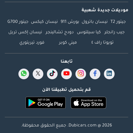
موديلات جديدة شعبية
جيتور T2
نيسان باترول
بورش 911
نيسان كيكس
جيتور G700
جيب رانجلر
كيا سيلتوس
دودج تشالينجر
نيسان إكس تريل
تويوتا راف ٤
ميني كوبر
فورد تيريتوري
تابعنا
قم بتحميل تطبيقنا الآن
Dubicars.com @ 2026. جميع الحقوق محفوظة.