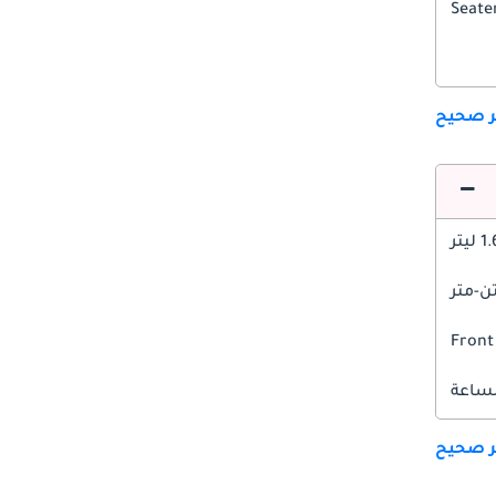
ير صحيح
1 ليتر
Front
ير صحيح