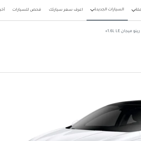
السيارات الجديدة
لة
اعرف سعر سيارتك
فحص للسيارات
أخب
رينو ميجان 1.6L LE+