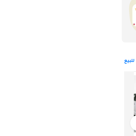
للبيع
رينو ميجان