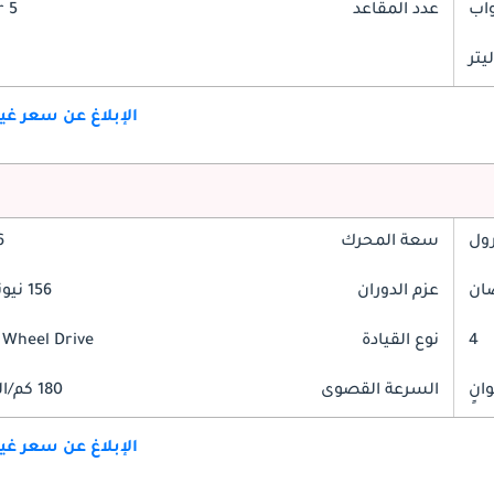
عدد المقاعد
5 Seater
الإبلاغ عن سعر غ
رول
سعة المحرك
.6
عزم الدوران
156 نيوتن-متر
4
نوع القيادة
 Wheel Drive
السرعة القصوى
180 كم/الساعة
الإبلاغ عن سعر غ