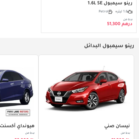
رينو سيمبول 1.6L SE
1.6 ليتر
Petrol
بدءا من
درهم 51,300
رينو سيمبول البدائل
نيسان صني
هيونداي أكسنت
بدءا من
بدءا من