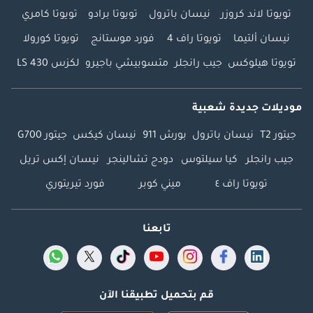
تويوتا لاند كروزر
نيسان باترول
تويوتا برادو
تويوتا كامري
نيسان ألتيما
تويوتا راف 4
فورد موستانج
تويوتا كورولا
تويوتا هيلوكس
جيب رانجلر
متسوبيشي باجيرو
لكزس LS 430
موديلات جديدة شعبية
جيتور T2
نيسان باترول
بورش 911
نيسان كيكس
جيتور G700
جيب رانجلر
كيا سيلتوس
دودج تشالينجر
نيسان إكس تريل
تويوتا راف ٤
ميني كوبر
فورد تيريتوري
تابعنا
قم بتحميل تطبيقنا الآن