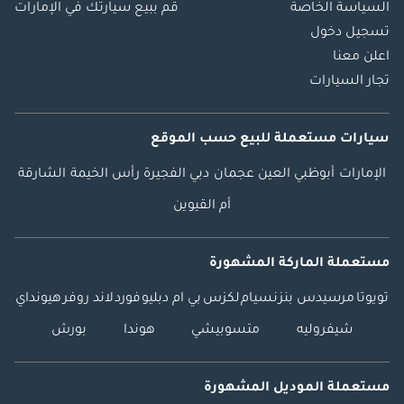
السياسة الخاصة
قم ببيع سيارتك في الإمارات
تسجيل دخول
اعلن معنا
تجار السيارات
سيارات مستعملة
للبيع
حسب الموقع
الإمارات
أبوظبي
العين
عجمان
دبي
الفجيرة
رأس الخيمة
الشارقة
أم القيوين
مستعملة الماركة المشهورة
تويوتا
مرسيدس بنز
نسيام
لكزس
بي ام دبليو
فورد
لاند روفر
هيونداي
شيفروليه
متسوبيشي
هوندا
بورش
مستعملة الموديل المشهورة