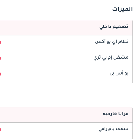
الميزات
تصميم داخلي
نظام آي يو أكس
مشغل إم بي ثري
يو أس بي
مزايا خارجية
سقف بانورامي