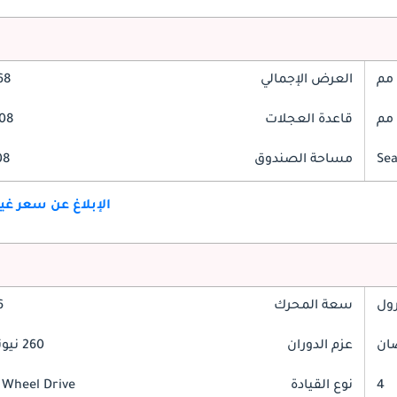
العرض الإجمالي
868
قاعدة العجلات
2808
مساحة الصندوق
608 
الإبلاغ عن سعر غ
رول
سعة المحرك
.6
عزم الدوران
260 نيوتن-متر
4
نوع القيادة
 Wheel Drive