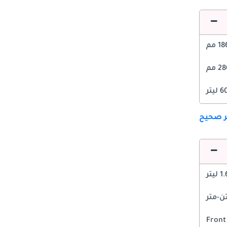
1 مم
 مم
ليتر
ير صحيح
1 ليتر
Front