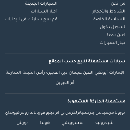
من نحن
السيارات الجديدة
الشروط والأحكام
أخبار السيارات
السياسة الخاصة
قم ببيع سيارتك في الإمارات
تسجيل دخول
اعلن معنا
تجار السيارات
سيارات مستعملة
للبيع
حسب الموقع
الإمارات
أبوظبي
العين
عجمان
دبي
الفجيرة
رأس الخيمة
الشارقة
أم القيوين
مستعملة الماركة المشهورة
تويوتا
مرسيدس بنز
نسيام
لكزس
بي ام دبليو
فورد
لاند روفر
هيونداي
شيفروليه
متسوبيشي
هوندا
بورش