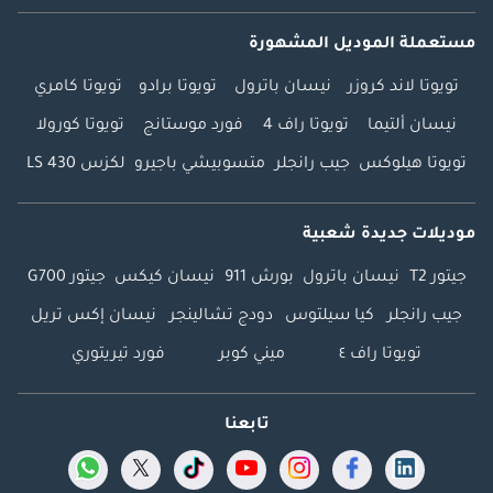
مستعملة الموديل المشهورة
تويوتا لاند كروزر
نيسان باترول
تويوتا برادو
تويوتا كامري
نيسان ألتيما
تويوتا راف 4
فورد موستانج
تويوتا كورولا
تويوتا هيلوكس
جيب رانجلر
متسوبيشي باجيرو
لكزس LS 430
موديلات جديدة شعبية
جيتور T2
نيسان باترول
بورش 911
نيسان كيكس
جيتور G700
جيب رانجلر
كيا سيلتوس
دودج تشالينجر
نيسان إكس تريل
تويوتا راف ٤
ميني كوبر
فورد تيريتوري
تابعنا