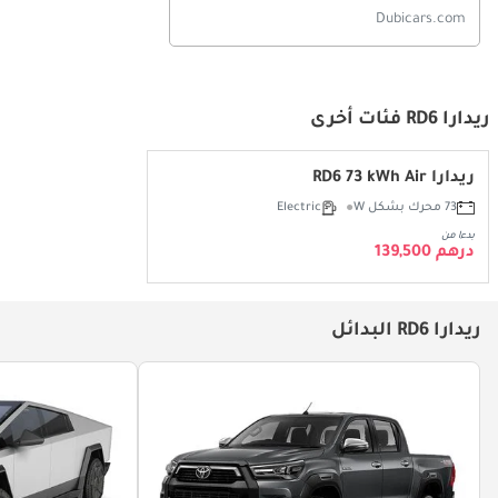
Dubicars.com
ريدارا RD6 فئات أخرى
ريدارا RD6 73 kWh Air
73 محرك بشكل W
Electric
بدءا من
درهم 139,500
ريدارا RD6 البدائل