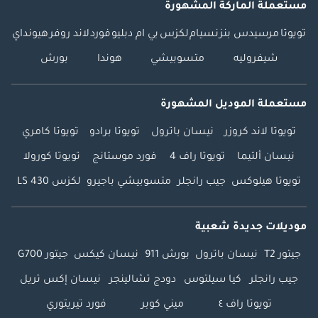
مستعملة الماركة المشهورة
تويوتا
مرسيدس بنز
نسيام
لكزس
بي ام دبليو
فورد
لاند روفر
هيونداي
شيفروليه
متسوبيشي
هوندا
بورش
مستعملة الموديل المشهورة
تويوتا لاند كروزر
نيسان باترول
تويوتا برادو
تويوتا كامري
نيسان ألتيما
تويوتا راف 4
فورد موستانج
تويوتا كورولا
تويوتا هيلوكس
جيب رانجلر
متسوبيشي باجيرو
لكزس LS 430
موديلات جديدة شعبية
جيتور T2
نيسان باترول
بورش 911
نيسان كيكس
جيتور G700
جيب رانجلر
كيا سيلتوس
دودج تشالينجر
نيسان إكس تريل
تويوتا راف ٤
ميني كوبر
فورد تيريتوري