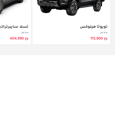
تويوتا هيلوكس
تسلا سايبرتراك
بدءا من
بدءا من
404,990
115,900