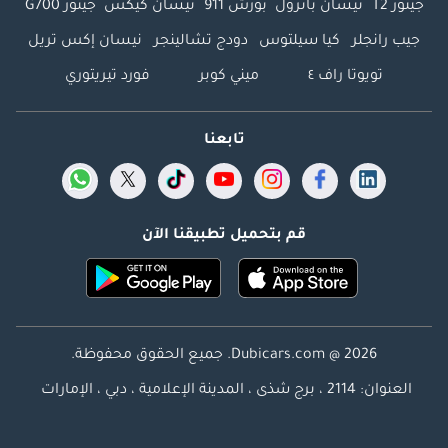
جيتور T2
نيسان باترول
بورش 911
نيسان كيكس
جيتور G700
جيب رانجلر
كيا سيلتوس
دودج تشالينجر
نيسان إكس تريل
تويوتا راف ٤
ميني كوبر
فورد تيريتوري
تابعنا
قم بتحميل تطبيقنا الآن
Dubicars.com @ 2026. جميع الحقوق محفوظة.
العنوان: 2114 ، برج شذى ، المدينة الإعلامية ، دبي ، الإمارات