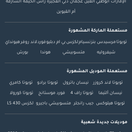
الإمارات
أبوظبي
العين
عجمان
دبي
الفجيرة
رأس الخيمة
الشارقة
أم القيوين
مستعملة الماركة المشهورة
تويوتا
مرسيدس بنز
نسيام
لكزس
بي ام دبليو
فورد
لاند روفر
هيونداي
شيفروليه
متسوبيشي
هوندا
بورش
مستعملة الموديل المشهورة
تويوتا لاند كروزر
نيسان باترول
تويوتا برادو
تويوتا كامري
نيسان ألتيما
تويوتا راف 4
فورد موستانج
تويوتا كورولا
تويوتا هيلوكس
جيب رانجلر
متسوبيشي باجيرو
لكزس LS 430
موديلات جديدة شعبية