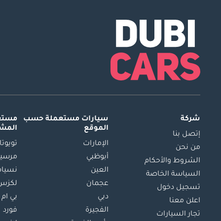
شركة
سيارات مستعملة
حسب
مستعم
الموقع
المش
إتصل بنا
الإمارات
تويوتا
من نحن
أبوظبي
مرسيد
الشروط والأحكام
العين
نسيام
السياسة الخاصة
عجمان
لكزس
تسجيل دخول
دبي
بي ام 
اعلن معنا
الفجيرة
فورد
تجار السيارات