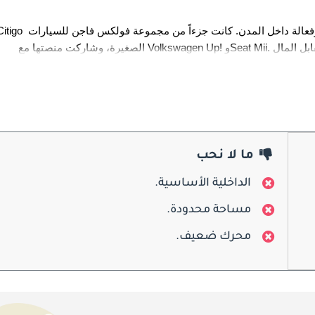
ما لا نحب
الداخلية الأساسية.
من الداخل، وفرت Citigo مقصورة عملية وواسعة بشكل مدهش مقارنة بحجمها. استو
مساحة محدودة.
محرك ضعيف.
تُعد سكودا Citigo واحدة من أكثر السيارات أماناً في فئتها، حيث حصلت 