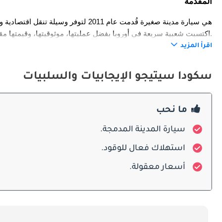
المقدمة
الصغيرة، وشاركت منصتها مع Volkswagen Up! وSeat Mii. اكتسبت شعبية سريعة في أوروبا بفضل عمليتها، موثوقيتها، وقيمتها مقابل المال.
اقرأ المزيد
التصميم الخارجي
سكودا سيتيجو الإيجابيات والسلبيات
الضيقة مع مظهر عصري. النسخ المحسنة حصلت على مصابيح أمامية أكثر حدة، شبك مطور، وأضواء LED نهارية لإضفاء جاذبية إضافية.
المقصورة الداخلية
ما نحب
سيارة المدينة المدمجة.
استهلاك فعال للوقود.
مرونتها لحمل الأغراض الكبيرة.
أسعار معقولة.
ميزات السلامة
متعددة، فرامل ABS، ونظام الثبات الإلكتروني. بعض الطرازات جاءت بنظام فرامل طوارئ للمدينة مما ساعد على تقليل الحوادث في الازدحام المروري.