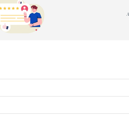
.
توفر الطراز بمحركات بنزين ثلاثية الأسطوانات صغيرة، بسعة 1.0 لتر وقوة بين 60 و75 حصاناً. في عام 19
تُعتبر صيانة Citigo منخفضة التكلفة وسهلة بفضل مشاركتها مكونات مجموعة فولكس فاجن. نسخ البنزين تحتاج إلى صي
نافست Citigo سيارات مثل t Mii
و هو TBD.