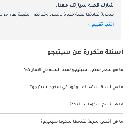
المحركات
شارك قصة سيارتك معنا.
فتجربة قيادتها قصة جديرة بالسرد وقد تكون مفيدة لقارىء ما
36.8 كيلوواط/ساعة ومدى يقارب 260 كم (WLTP). ارتبطت هذه المحركات بناقل حركة يدوي أو أوتوماتيكي أحادي السرعة (للنسخة الكهربائية).
اكتب تقييم
الصيانة
أسئلة متكررة عن سيتيجو
الاقتصاد.
ما هو سعر سكودا سيتيجو لهذه السنة في الإمارات؟
المنافسون
سكودا سيتيجو لهذه السنة في الإمارات هو TBD.
ما هي نسبة استهلاك الوقود في سكودا سيتيجو؟
النسخة الكهربائية العملية.
اقترحت الشركة المصنعة أن تكون نسبة توفير استهلاك الوقود لسيارة سكودا سيتيج
ما هي نسخ سكودا سيتيجو؟
نسخ سكودا سيتيجو هي .
ما هي أقصى سرعة تقدمها سكودا سيتيجو؟