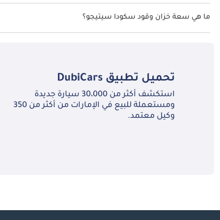
السرعة القصوى سكودا سيتيجو هي TBD.
ما هي سعة خزان وقود سكودا سيتيجو؟
تبلغ سعة خزان الوقود في سكودا سيتيجو TBD.
تحميل تطبيق
DubiCars
استكشف أكثر من 30،000 سيارة جديدة
ومستعملة للبيع في الإمارات من أكثر من 350
وكيل معتمد.