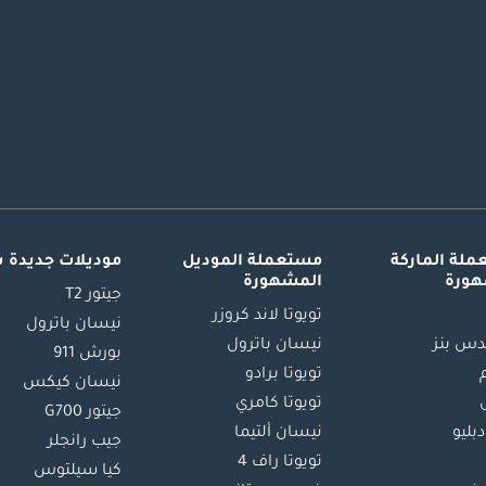
لة الماركة
مستعملة الموديل
موديلات جديدة 
هورة
المشهورة
جيتور T2
تويوتا لاند كروزر
نيسان باترول
س بنز
نيسان باترول
بورش 911
تويوتا برادو
نيسان كيكس
تويوتا كامري
جيتور G700
دبليو
نيسان ألتيما
جيب رانجلر
تويوتا راف 4
كيا سيلتوس