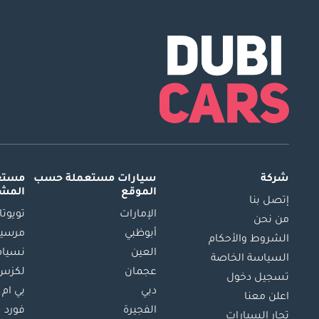
شركة
سيارات مستعملة
حسب
مستعم
الموقع
المش
إتصل بنا
الإمارات
تويوتا
من نحن
أبوظبي
مرسيد
الشروط والأحكام
العين
نسيام
السياسة الخاصة
عجمان
لكزس
تسجيل دخول
دبي
بي ام 
اعلن معنا
الفجيرة
فورد
تجار السيارات