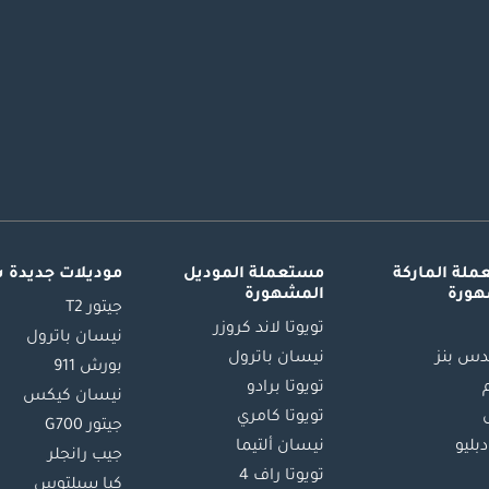
لة الماركة
مستعملة الموديل
موديلات جديدة 
هورة
المشهورة
جيتور T2
تويوتا لاند كروزر
نيسان باترول
س بنز
نيسان باترول
بورش 911
تويوتا برادو
نيسان كيكس
تويوتا كامري
جيتور G700
دبليو
نيسان ألتيما
جيب رانجلر
تويوتا راف 4
كيا سيلتوس