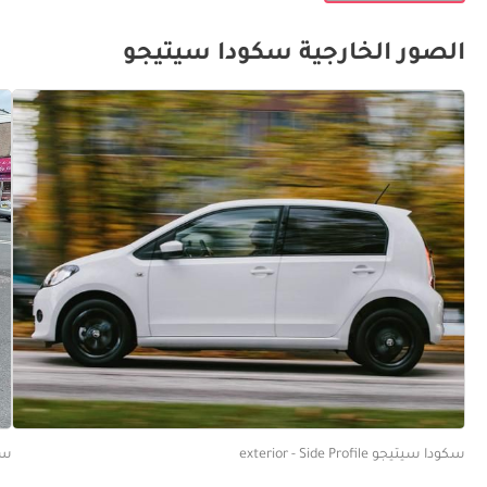
الصور الخارجية سكودا سيتيجو
سكودا سيتيجو exterior - Side Profile
سكودا