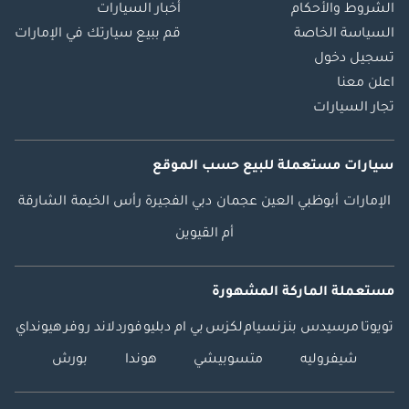
الشروط والأحكام
أخبار السيارات
السياسة الخاصة
قم ببيع سيارتك في الإمارات
تسجيل دخول
اعلن معنا
تجار السيارات
سيارات مستعملة
للبيع
حسب الموقع
الإمارات
أبوظبي
العين
عجمان
دبي
الفجيرة
رأس الخيمة
الشارقة
أم القيوين
مستعملة الماركة المشهورة
تويوتا
مرسيدس بنز
نسيام
لكزس
بي ام دبليو
فورد
لاند روفر
هيونداي
شيفروليه
متسوبيشي
هوندا
بورش