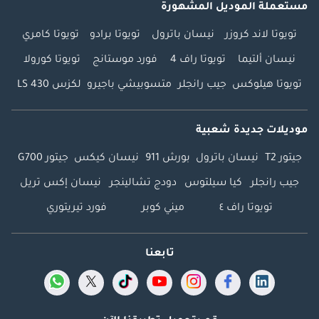
مستعملة الموديل المشهورة
تويوتا لاند كروزر
نيسان باترول
تويوتا برادو
تويوتا كامري
نيسان ألتيما
تويوتا راف 4
فورد موستانج
تويوتا كورولا
تويوتا هيلوكس
جيب رانجلر
متسوبيشي باجيرو
لكزس LS 430
موديلات جديدة شعبية
جيتور T2
نيسان باترول
بورش 911
نيسان كيكس
جيتور G700
جيب رانجلر
كيا سيلتوس
دودج تشالينجر
نيسان إكس تريل
تويوتا راف ٤
ميني كوبر
فورد تيريتوري
تابعنا