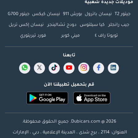
موديلات جديدة شعبية
جيتور T2
نيسان باترول
بورش 911
نيسان كيكس
جيتور G700
جيب رانجلر
كيا سيلتوس
دودج تشالينجر
نيسان إكس تريل
تويوتا راف ٤
ميني كوبر
فورد تيريتوري
تابعنا
قم بتحميل تطبيقنا الآن
Dubicars.com @ 2026. جميع الحقوق محفوظة.
العنوان: 2114 ، برج شذى ، المدينة الإعلامية ، دبي ، الإمارات