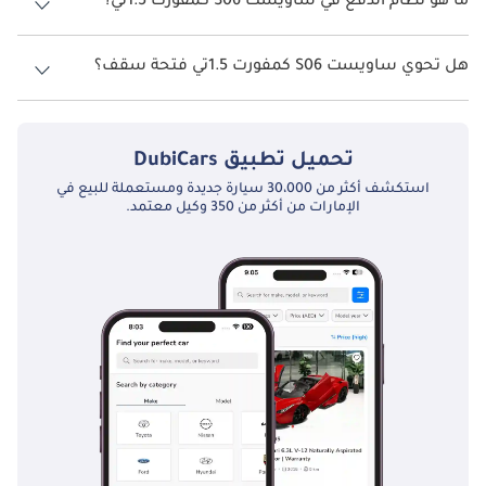
ما هو نظام الدفع في ساويست S06 كمفورت 1.5تي؟
نظام الدفع في ساويست S06 Front Wheel Drive كمفورت 1.5تي.
هل تحوي ساويست S06 كمفورت 1.5تي فتحة سقف؟
نعم توفر ساويست S06 كمفورت 1.5تي فتحة السقف كخيار.
تحميل تطبيق
DubiCars
استكشف أكثر من 30،000 سيارة جديدة ومستعملة للبيع في
الإمارات من أكثر من 350 وكيل معتمد.