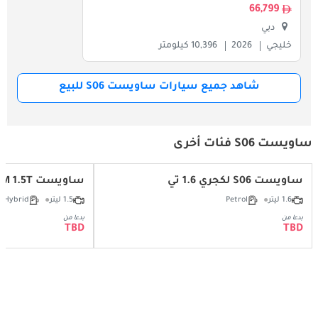
66,799
دبي
خليجي
2026
10,396 كيلومتر
شاهد جميع سيارات ساويست S06 للبيع
ساويست S06 فئات أخرى
ساويست S06 لكجري 1.6 تي
ساويست S06 DM 1.5T
1.6 ليتر
Petrol
1.5 ليتر
Hybrid
بدءا من
بدءا من
TBD
TBD