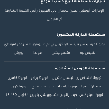
سيارات مستعملة
للبيع
حسب الموقع
الإمارات
أبوظبي
العين
عجمان
دبي
الفجيرة
رأس الخيمة
الشارقة
أم القيوين
مستعملة الماركة المشهورة
تويوتا
مرسيدس بنز
نسيام
لكزس
بي ام دبليو
فورد
لاند روفر
هيونداي
شيفروليه
متسوبيشي
هوندا
بورش
مستعملة الموديل المشهورة
تويوتا لاند كروزر
نيسان باترول
تويوتا برادو
تويوتا كامري
نيسان ألتيما
تويوتا راف 4
فورد موستانج
تويوتا كورولا
تويوتا هيلوكس
جيب رانجلر
متسوبيشي باجيرو
لكزس LS 430