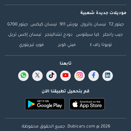
موديلات جديدة شعبية
جيتور T2
نيسان باترول
بورش 911
نيسان كيكس
جيتور G700
جيب رانجلر
كيا سيلتوس
دودج تشالينجر
نيسان إكس تريل
تويوتا راف ٤
ميني كوبر
فورد تيريتوري
تابعنا
قم بتحميل تطبيقنا الآن
Dubicars.com @ 2026. جميع الحقوق محفوظة.