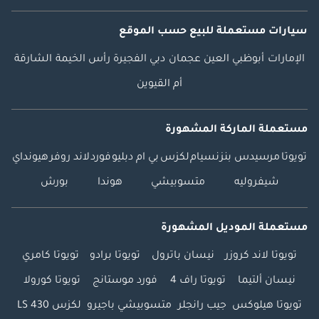
سيارات مستعملة
للبيع
حسب الموقع
الإمارات
أبوظبي
العين
عجمان
دبي
الفجيرة
رأس الخيمة
الشارقة
أم القيوين
مستعملة الماركة المشهورة
تويوتا
مرسيدس بنز
نسيام
لكزس
بي ام دبليو
فورد
لاند روفر
هيونداي
شيفروليه
متسوبيشي
هوندا
بورش
مستعملة الموديل المشهورة
تويوتا لاند كروزر
نيسان باترول
تويوتا برادو
تويوتا كامري
نيسان ألتيما
تويوتا راف 4
فورد موستانج
تويوتا كورولا
تويوتا هيلوكس
جيب رانجلر
متسوبيشي باجيرو
لكزس LS 430