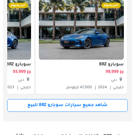
البريميوم
البريميوم
سوبارو BRZ
سوبارو BRZ
93,999
99,999
دبي
دبي
خليجي
2024
47,000 كيلومتر
خليجي
2023
شاهد جميع سيارات سوبارو BRZ للبيع