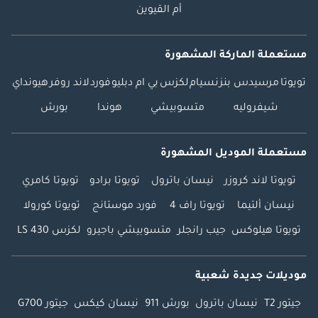
أم القيوين
مستعملة الماركة المشهورة
تويوتا
مرسيدس بنز
نسيام
لكزس
بي ام دبليو
فورد
لاند روفر
هيونداي
شيفروليه
متسوبيشي
هوندا
بورش
مستعملة الموديل المشهورة
تويوتا لاند كروزر
نيسان باترول
تويوتا برادو
تويوتا كامري
نيسان ألتيما
تويوتا راف 4
فورد موستانج
تويوتا كورولا
تويوتا هيلوكس
جيب رانجلر
متسوبيشي باجيرو
لكزس LS 430
موديلات جديدة شعبية
جيتور T2
نيسان باترول
بورش 911
نيسان كيكس
جيتور G700