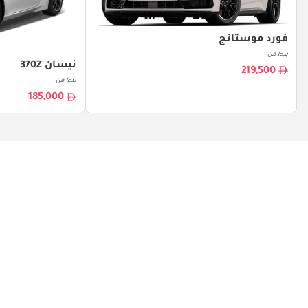
فورد موستانج
بدءا من
نيسان 370Z
219,500
بدءا من
185,000