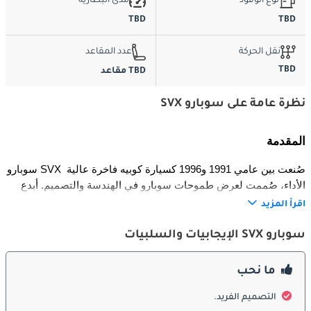
نوع الوقود
مدى البطارية
TBD
TBD
نقل الحركة
عدد المقاعد
TBD
TBD مقاعد
نظرة عامة على سوبارو SVX
المقدمة
سوبارو SVX صُنعت بين عامي 1991 و1996 كسيارة كوبيه فاخرة عالية 
الأداء، صُممت لعرض طموحات سوبارو في الهندسة والتصميم. أبدع 
تصميمها المصمم الإيطالي الشهير جورجيتو جوجيارو، حيث قُدمت 
اقرأ المزيد
كسيارة رائدة للعلامة لتنافس الكوبيه الفاخرة من أوروبا واليابان.
سوبارو SVX الإيجابيات والسلبيات
التصميم الخارجي
ما نحب
جاءت SVX بتصميم لافت ومستقبلي، أبرز ما ميزه السقف الزجاجي 
المستوحى من الطائرات مع نوافذ جانبية ثابتة جزئياً. شكلها الانسيابي 
التصميم الفريد.
وخطوطها الديناميكية وأبعادها الجريئة منحتها حضوراً مميزاً على 