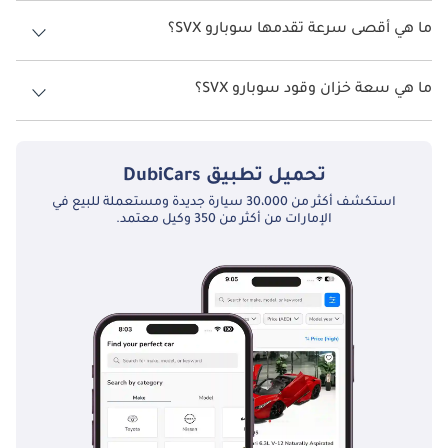
نسخ سوبارو SVX هي .
ما هي أقصى سرعة تقدمها سوبارو SVX؟
السرعة القصوى سوبارو SVX هي TBD.
ما هي سعة خزان وقود سوبارو SVX؟
تبلغ سعة خزان الوقود في سوبارو SVX TBD.
تحميل تطبيق
DubiCars
استكشف أكثر من 30،000 سيارة جديدة ومستعملة للبيع في
الإمارات من أكثر من 350 وكيل معتمد.