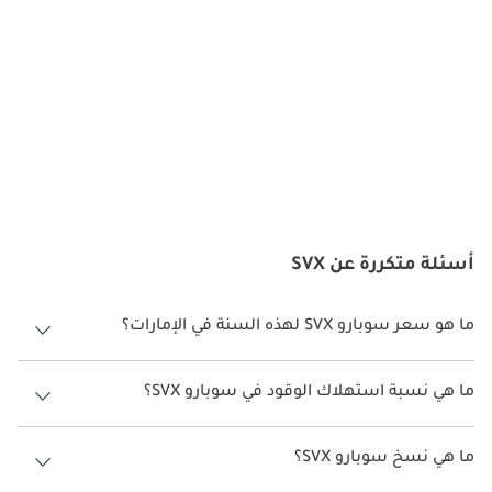
نوع EG33 بقوة 231 حصاناً، مرتبط بناقل حركة أوتوماتيكي بـ 4 
سرعات. جاء الدفع الكلي قياسياً في معظم الأسواق، بينما توفرت 
نسخة بالدفع الأمامي في بعض المناطق. تميز المحرك بالسلاسة 
والقوة، وصُمم للقيادة المريحة على السرعات العالية أكثر من الأداء 
الرياضي البحت.
الصيانة
تتطلب صيانة SVX اهتماماً خاصاً بسبب إنتاجها المحدود ومكوناتها 
الفريدة. الصيانة الدورية للمحرك، ناقل الحركة، ونظام الدفع الكلي 
ضرورية. قد يكون العثور على قطع غيار مثل ألواح الهيكل وقطع 
أسئلة متكررة عن SVX
المقصورة صعباً، لكن مجتمعات عشاق السيارة توفر دعماً كبيراً.
المنافسون
ما هو سعر سوبارو SVX لهذه السنة في الإمارات؟
نافست SVX سيارات كوبيه فاخرة مثل نيسان 300ZX، ميتسوبيشي 
سوبارو SVX لهذه السنة في الإمارات هو TBD.
3000GT، تويوتا Supra، بالإضافة إلى منافسين أوروبيين مثل بي إم 
ما هي نسبة استهلاك الوقود في سوبارو SVX؟
دبليو الفئة 8 ومرسيدس CLK. ورغم أنها لم تقدم نفس الأداء الخام 
اقترحت الشركة المصنعة أن تكون نسبة توفير استهلاك الوقود لسيارة
لبعض المنافسين، إلا أنها تميزت بتصميمها الفريد ونظام الدفع الكلي 
سوبارو SVX هو TBD.
ما هي نسخ سوبارو SVX؟
من سوبارو.