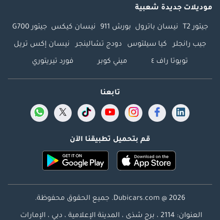
موديلات جديدة شعبية
جيتور T2
نيسان باترول
بورش 911
نيسان كيكس
جيتور G700
جيب رانجلر
كيا سيلتوس
دودج تشالينجر
نيسان إكس تريل
تويوتا راف ٤
ميني كوبر
فورد تيريتوري
تابعنا
قم بتحميل تطبيقنا الآن
Dubicars.com @ 2026. جميع الحقوق محفوظة.
العنوان: 2114 ، برج شذى ، المدينة الإعلامية ، دبي ، الإمارات