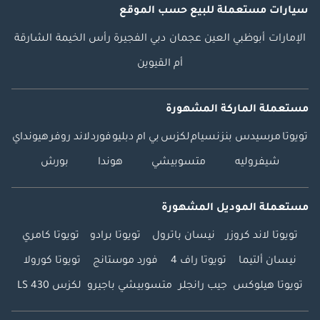
سيارات مستعملة
للبيع
حسب الموقع
الإمارات
أبوظبي
العين
عجمان
دبي
الفجيرة
رأس الخيمة
الشارقة
أم القيوين
مستعملة الماركة المشهورة
تويوتا
مرسيدس بنز
نسيام
لكزس
بي ام دبليو
فورد
لاند روفر
هيونداي
شيفروليه
متسوبيشي
هوندا
بورش
مستعملة الموديل المشهورة
تويوتا لاند كروزر
نيسان باترول
تويوتا برادو
تويوتا كامري
نيسان ألتيما
تويوتا راف 4
فورد موستانج
تويوتا كورولا
تويوتا هيلوكس
جيب رانجلر
متسوبيشي باجيرو
لكزس LS 430