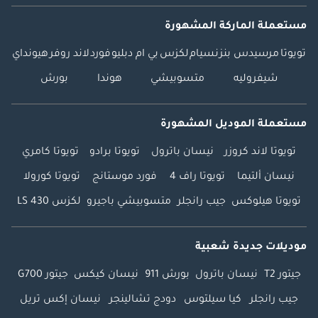
مستعملة الماركة المشهورة
تويوتا
مرسيدس بنز
نسيام
لكزس
بي ام دبليو
فورد
لاند روفر
هيونداي
شيفروليه
متسوبيشي
هوندا
بورش
مستعملة الموديل المشهورة
تويوتا لاند كروزر
نيسان باترول
تويوتا برادو
تويوتا كامري
نيسان ألتيما
تويوتا راف 4
فورد موستانج
تويوتا كورولا
تويوتا هيلوكس
جيب رانجلر
متسوبيشي باجيرو
لكزس LS 430
موديلات جديدة شعبية
جيتور T2
نيسان باترول
بورش 911
نيسان كيكس
جيتور G700
جيب رانجلر
كيا سيلتوس
دودج تشالينجر
نيسان إكس تريل