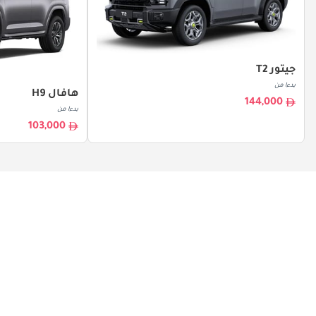
جيتور T2
بدءا من
هافال H9
144,000
بدءا من
103,000