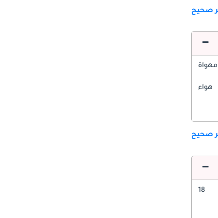
ير صحيح
مهواة
هواء
ير صحيح
18