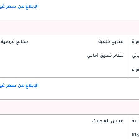
الإبلاغ عن سعر غ
واة
مكابح خلفية
مكابح قرصية 
ائي
نظام تعليق أمامي
واء
الإبلاغ عن سعر غ
ية
قياس العجلات