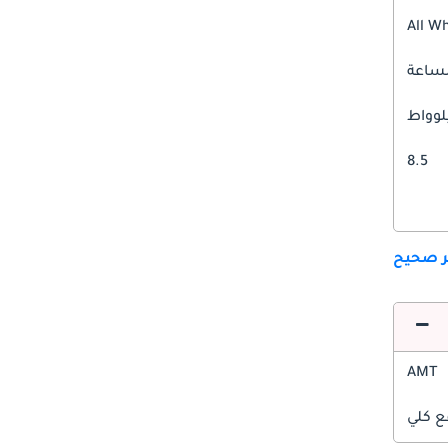
All W
8.5
ير صحيح
AMT
ع كلي