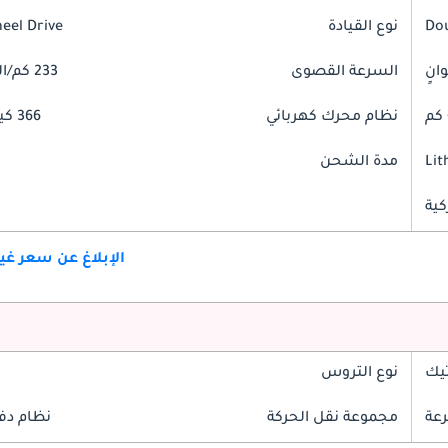
Do
نوع القيادة
heel Drive
السرعة القصوى
233 كم/الساعة
نظام محرك كهربائي
366 كيلوواط
Lit
مدة الشحن
كية
الإبلاغ عن سعر غ
تيك
نوع التروس
مجموعة نقل الحركة
نظام دف