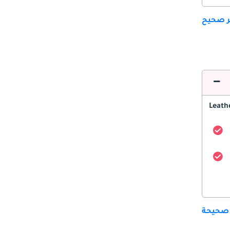
ير صحيح
Leath
 صحيحة