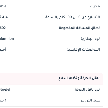
محرك
uble
التسارع من 0 إلى 100 كلم بالساعة
4.4 ثوانٍ
نطاق المسافة المقطوعة
602 كم
نوع البطارية
hium-Ion
المواصفات الإقليمية
أمير
ناقل الحركة ونظام الدفع
نوع ناقل الحركة
اوتوما
علبة التروس
1 سرعة