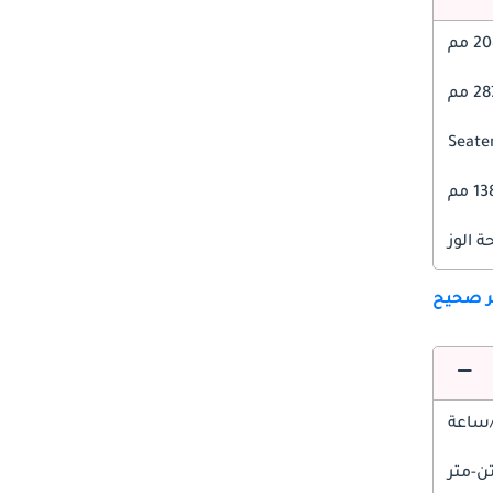
 مم
2 مم
1 مم
 الوز
ير صحيح