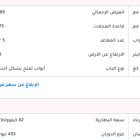
العرض الإجمالي
2089
قاعدة العجلات
875
عدد المقاعد
5 Seater
الارتفاع عن الأرض
38
نوع الباب
أبواب تفتح بشكل أجنحة
الإبلاغ عن سعر غ
باء
سعة البطارية
82 كيلوواط/ساعة
عزم الدوران
493 نيوتن-متر