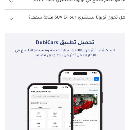
ما هو نظام الدفع في تويوتا سنشري SUV E-Four؟
نظام الدفع في تويوتا سنشري SUV All Wheel Drive E-Four.
هل تحوي تويوتا سنشري SUV E-Four فتحة سقف؟
نعم توفر تويوتا سنشري SUV E-Four فتحة السقف كخيار.
تحميل تطبيق
DubiCars
استكشف أكثر من 30،000 سيارة جديدة ومستعملة للبيع في
الإمارات من أكثر من 350 وكيل معتمد.