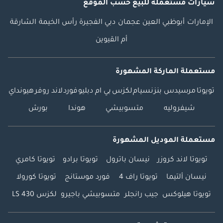
سيارات مستعملة
للبيع
حسب الموقع
الإمارات
أبوظبي
العين
عجمان
دبي
الفجيرة
رأس الخيمة
الشارقة
أم القيوين
مستعملة الماركة المشهورة
تويوتا
مرسيدس بنز
نسيام
لكزس
بي ام دبليو
فورد
لاند روفر
هيونداي
شيفروليه
متسوبيشي
هوندا
بورش
مستعملة الموديل المشهورة
تويوتا لاند كروزر
نيسان باترول
تويوتا برادو
تويوتا كامري
نيسان ألتيما
تويوتا راف 4
فورد موستانج
تويوتا كورولا
تويوتا هيلوكس
جيب رانجلر
متسوبيشي باجيرو
لكزس LS 430