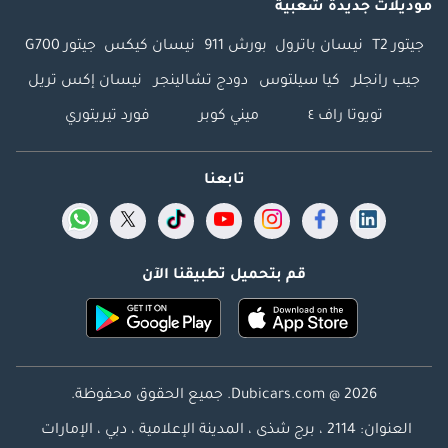
موديلات جديدة شعبية
جيتور T2
نيسان باترول
بورش 911
نيسان كيكس
جيتور G700
جيب رانجلر
كيا سيلتوس
دودج تشالينجر
نيسان إكس تريل
تويوتا راف ٤
ميني كوبر
فورد تيريتوري
تابعنا
قم بتحميل تطبيقنا الآن
Dubicars.com @ 2026. جميع الحقوق محفوظة.
العنوان: 2114 ، برج شذى ، المدينة الإعلامية ، دبي ، الإمارات