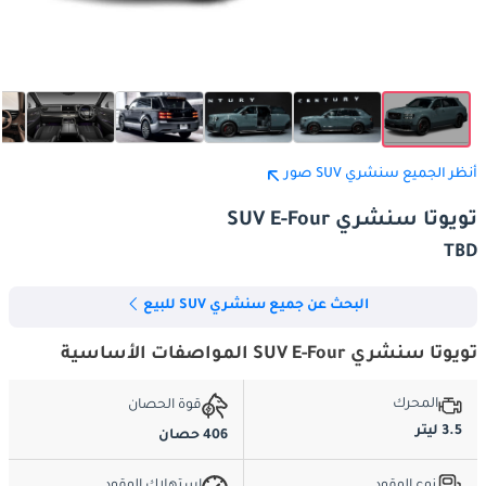
أنظر الجميع سنشري SUV صور
تويوتا سنشري SUV E-Four
TBD
البحث عن جميع سنشري SUV للبيع
تويوتا سنشري SUV E-Four المواصفات الأساسية
المحرك
قوة الحصان
3.5 ليتر
406 حصان
نوع الوقود
استهلاك الوقود