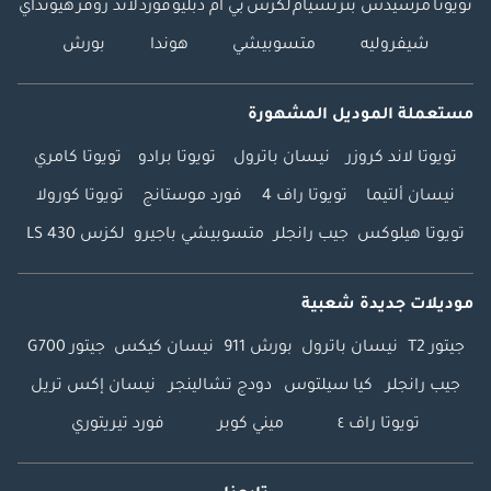
تويوتا
مرسيدس بنز
نسيام
لكزس
بي ام دبليو
فورد
لاند روفر
هيونداي
شيفروليه
متسوبيشي
هوندا
بورش
مستعملة الموديل المشهورة
تويوتا لاند كروزر
نيسان باترول
تويوتا برادو
تويوتا كامري
نيسان ألتيما
تويوتا راف 4
فورد موستانج
تويوتا كورولا
تويوتا هيلوكس
جيب رانجلر
متسوبيشي باجيرو
لكزس LS 430
موديلات جديدة شعبية
جيتور T2
نيسان باترول
بورش 911
نيسان كيكس
جيتور G700
جيب رانجلر
كيا سيلتوس
دودج تشالينجر
نيسان إكس تريل
تويوتا راف ٤
ميني كوبر
فورد تيريتوري