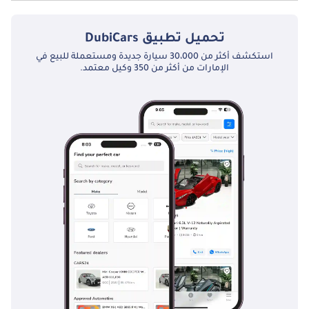
نعم توفر تويوتا كورولا GR 1.6L A/T فتحة السقف كخيار.
تحميل تطبيق
DubiCars
استكشف أكثر من 30،000 سيارة جديدة ومستعملة للبيع في
الإمارات من أكثر من 350 وكيل معتمد.