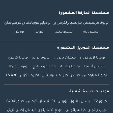
مستعملة الماركة المشهورة
تويوتا
مرسيدس بنز
نسيام
لكزس
بي ام دبليو
فورد
لاند روفر
هيونداي
شيفروليه
متسوبيشي
هوندا
بورش
مستعملة الموديل المشهورة
تويوتا لاند كروزر
نيسان باترول
تويوتا برادو
تويوتا كامري
نيسان ألتيما
تويوتا راف 4
فورد موستانج
تويوتا كورولا
تويوتا هيلوكس
جيب رانجلر
متسوبيشي باجيرو
لكزس LS 430
موديلات جديدة شعبية
جيتور T2
نيسان باترول
بورش 911
نيسان كيكس
جيتور G700
جيب رانجلر
كيا سيلتوس
دودج تشالينجر
نيسان إكس تريل