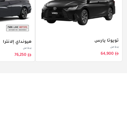
تويوتا يارس
هيونداي إلانترا
بدءا من
بدءا من
64,900
76,250