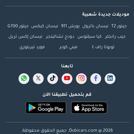
موديلات جديدة شعبية
جيتور T2
نيسان باترول
بورش 911
نيسان كيكس
جيتور G700
جيب رانجلر
كيا سيلتوس
دودج تشالينجر
نيسان إكس تريل
تويوتا راف ٤
ميني كوبر
فورد تيريتوري
تابعنا
قم بتحميل تطبيقنا الآن
Dubicars.com @ 2026. جميع الحقوق محفوظة.