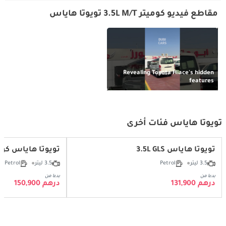
مقاطع فيديو كوميتر 3.5L M/T تويوتا هاياس
Revealing Toyota Hiace's hidden
features
تويوتا هاياس فئات أخرى
تويوتا هاياس 3.5L GLS
تويوتا هاياس كوميتر A/T
3.5 ليتر
Petrol
3.5 ليتر
Petrol
بدءا من
بدءا من
درهم 131,900
درهم 150,900