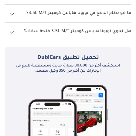
تتسع تويوتا هاياس كوميتر 3.5L M/T لأ 13 أشخاص.
ما هو نظام الدفع في تويوتا هاياس كوميتر 3.5L M/T؟
نظام الدفع في تويوتا هاياس Rear Wheel Drive كوميتر 3.5L M/T.
هل تحوي تويوتا هاياس كوميتر 3.5L M/T فتحة سقف؟
نعم توفر تويوتا هاياس كوميتر 3.5L M/T فتحة السقف كخيار.
تحميل تطبيق
DubiCars
استكشف أكثر من 30،000 سيارة جديدة ومستعملة للبيع في
الإمارات من أكثر من 350 وكيل معتمد.