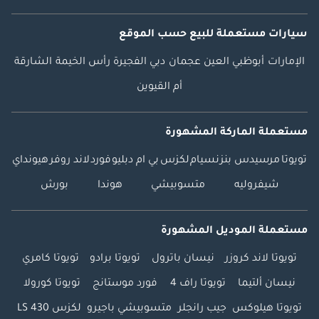
سيارات مستعملة
للبيع
حسب الموقع
الإمارات
أبوظبي
العين
عجمان
دبي
الفجيرة
رأس الخيمة
الشارقة
أم القيوين
مستعملة الماركة المشهورة
تويوتا
مرسيدس بنز
نسيام
لكزس
بي ام دبليو
فورد
لاند روفر
هيونداي
شيفروليه
متسوبيشي
هوندا
بورش
مستعملة الموديل المشهورة
تويوتا لاند كروزر
نيسان باترول
تويوتا برادو
تويوتا كامري
نيسان ألتيما
تويوتا راف 4
فورد موستانج
تويوتا كورولا
تويوتا هيلوكس
جيب رانجلر
متسوبيشي باجيرو
لكزس LS 430