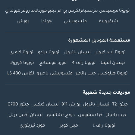
تويوتا
مرسيدس بنز
نسيام
لكزس
بي ام دبليو
فورد
لاند روفر
هيونداي
شيفروليه
متسوبيشي
هوندا
بورش
مستعملة الموديل المشهورة
تويوتا لاند كروزر
نيسان باترول
تويوتا برادو
تويوتا كامري
نيسان ألتيما
تويوتا راف 4
فورد موستانج
تويوتا كورولا
تويوتا هيلوكس
جيب رانجلر
متسوبيشي باجيرو
لكزس LS 430
موديلات جديدة شعبية
جيتور T2
نيسان باترول
بورش 911
نيسان كيكس
جيتور G700
جيب رانجلر
كيا سيلتوس
دودج تشالينجر
نيسان إكس تريل
تويوتا راف ٤
ميني كوبر
فورد تيريتوري