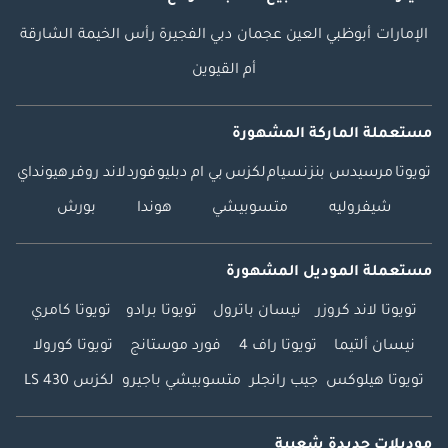
الإمارات
أبوظبي
العين
عجمان
دبي
الفجيرة
رأس الخيمة
الشارقة
أم القيوين
مستعملة الماركة المشهورة
تويوتا
مرسيدس بنز
نسيام
لكزس
بي ام دبليو
فورد
لاند روفر
هيونداي
شيفروليه
متسوبيشي
هوندا
بورش
مستعملة الموديل المشهورة
تويوتا لاند كروزر
نيسان باترول
تويوتا برادو
تويوتا كامري
نيسان ألتيما
تويوتا راف 4
فورد موستانج
تويوتا كورولا
تويوتا هيلوكس
جيب رانجلر
متسوبيشي باجيرو
لكزس LS 430
موديلات جديدة شعبية