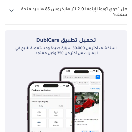
نظام الدفع في تويوتا إينوفا Front Wheel Drive 2.0 لتر هايكروس 8S هايبرد.
هل تحوي تويوتا إينوفا 2.0 لتر هايكروس 8S هايبرد فتحة
سقف؟
نعم توفر تويوتا إينوفا 2.0 لتر هايكروس 8S هايبرد فتحة السقف كخيار.
تحميل تطبيق
DubiCars
استكشف أكثر من 30،000 سيارة جديدة ومستعملة للبيع في
الإمارات من أكثر من 350 وكيل معتمد.