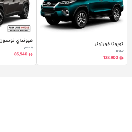
هيونداي توسون
تويوتا فورتونر
بدءا من
بدءا من
86,940
128,900