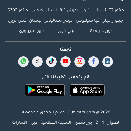
جيتور T2
نيسان باترول
بورش 911
نيسان كيكس
جيتور G700
جيب رانجلر
كيا سيلتوس
دودج تشالينجر
نيسان إكس تريل
تويوتا راف ٤
ميني كوبر
فورد تيريتوري
تابعنا
قم بتحميل تطبيقنا الآن
Dubicars.com @ 2026. جميع الحقوق محفوظة.
العنوان: 2114 ، برج شذى ، المدينة الإعلامية ، دبي ، الإمارات