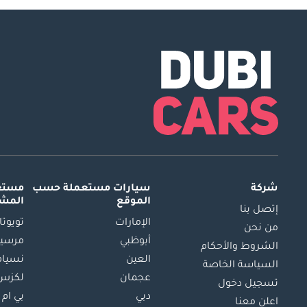
شركة
سيارات مستعملة
حسب
مستعم
الموقع
المش
إتصل بنا
الإمارات
تويوتا
من نحن
أبوظبي
مرسيد
الشروط والأحكام
العين
نسيام
السياسة الخاصة
عجمان
لكزس
تسجيل دخول
دبي
بي ام 
اعلن معنا