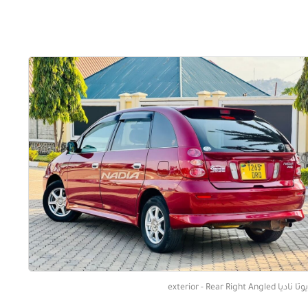
اديا exterior - Rear Right Angled