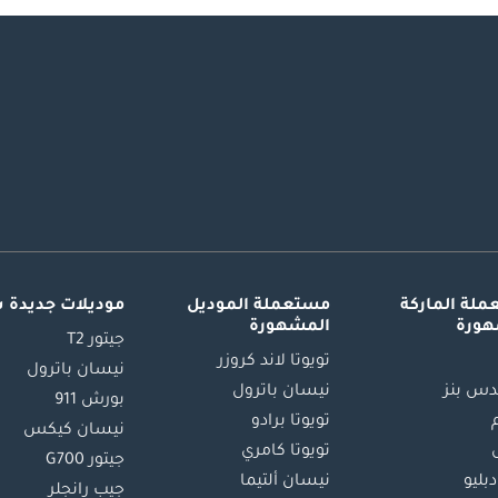
لة الماركة
مستعملة الموديل
موديلات جديدة 
هورة
المشهورة
جيتور T2
تويوتا لاند كروزر
نيسان باترول
س بنز
نيسان باترول
بورش 911
تويوتا برادو
نيسان كيكس
تويوتا كامري
جيتور G700
دبليو
نيسان ألتيما
جيب رانجلر