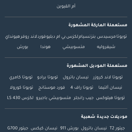
أم القيوين
مستعملة الماركة المشهورة
تويوتا
مرسيدس بنز
نسيام
لكزس
بي ام دبليو
فورد
لاند روفر
هيونداي
شيفروليه
متسوبيشي
هوندا
بورش
مستعملة الموديل المشهورة
تويوتا لاند كروزر
نيسان باترول
تويوتا برادو
تويوتا كامري
نيسان ألتيما
تويوتا راف 4
فورد موستانج
تويوتا كورولا
تويوتا هيلوكس
جيب رانجلر
متسوبيشي باجيرو
لكزس LS 430
موديلات جديدة شعبية
جيتور T2
نيسان باترول
بورش 911
نيسان كيكس
جيتور G700