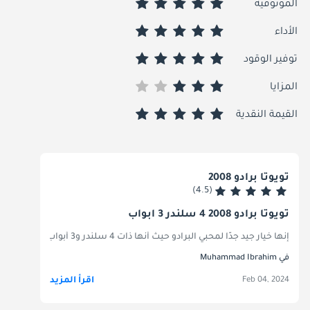
الموثوقية
الأداء
توفير الوقود
المزايا
القيمة النقدية
تويوتا برادو 2008
(4.5)
تويوتا برادو 2008 4 سلندر 3 أبواب
إنها خيار جيد جدًا لمحبي البرادو حيث أنها ذات 4 سلندر و3 أبواب وتعطي متوسطًا مذهلاً وفقًا للبرادو فهي تعطي كفاءة 10/100 تقريبًا وهي سيارة قوية جدًا ومتينة وموثوقة مع قطع غيار اقتصادية مقارنة بالسيارات الأخرى.
في Muhammad Ibrahim
اقرأ المزيد
Feb 04, 2024