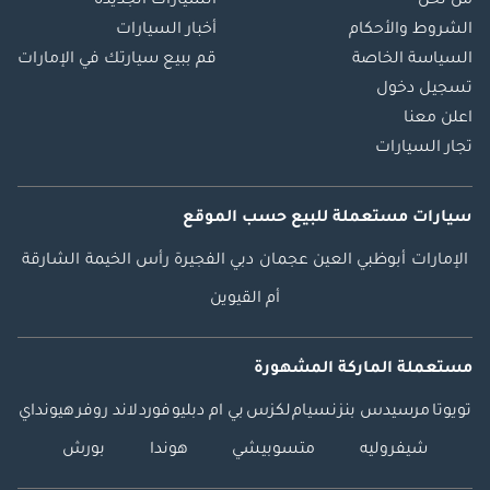
من نحن
السيارات الجديدة
الشروط والأحكام
أخبار السيارات
السياسة الخاصة
قم ببيع سيارتك في الإمارات
تسجيل دخول
اعلن معنا
تجار السيارات
سيارات مستعملة
للبيع
حسب الموقع
الإمارات
أبوظبي
العين
عجمان
دبي
الفجيرة
رأس الخيمة
الشارقة
أم القيوين
مستعملة الماركة المشهورة
تويوتا
مرسيدس بنز
نسيام
لكزس
بي ام دبليو
فورد
لاند روفر
هيونداي
شيفروليه
متسوبيشي
هوندا
بورش