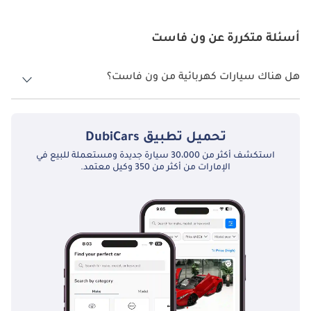
العربية المتحدة.
أسئلة متكررة عن ون فاست
التكنولوجيا المتقدمة: مزودة بميزات مثل الخدمات الذكية التي تعمل بالذكاء
الاصطناعي، والتعرف على الصوت، وتحديثات البرامج اللاسلكية، تضمن
VinFast تجربة قيادة متطورة.
هل هناك سيارات كهربائية من ون فاست؟
الهندسة الصديقة للبيئة: تلتزم شركة VinFast بتقليل البصمة الكربونية من
لا، ون فاست لا تقدم أي سيارات كهربائية في الإمارات العربية المتحدة.
خلال خيارات المركبات الكهربائية والهجينة بالكامل.
تحميل تطبيق
DubiCars
مواد عالية الجودة: توفر التصميمات الداخلية الفاخرة وجودة البناء القوية
استكشف أكثر من 30،000 سيارة جديدة ومستعملة للبيع في
المتانة والفخامة في كل طراز.
الإمارات من أكثر من 350 وكيل معتمد.
أسعار تنافسية: تتمتع مركبات VinFast بأسعار تنافسية، مما يوفر قيمة
استثنائية لميزاتها وقدراتها.
التزام VinFast بإرضاء العملاء
تضع VinFast رضا العملاء على رأس أولوياتها من خلال تقديم خدمة وقيمة
استثنائيتين. مع خطط لإنشاء شبكة قوية من مراكز الخدمة والبنية التحتية
للشحن في الإمارات العربية المتحدة، تضمن العلامة التجارية للعملاء