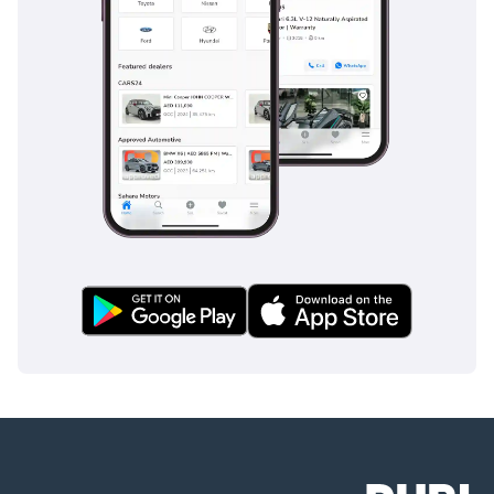
الاستمتاع بتجارب ملكية سلسة. كما تقدم الشركة برامج ضمان جذابة
ونماذج اشتراك في البطاريات، مما يقلل من التكاليف طويلة الأجل ويعزز
إمكانية الوصول للعملاء. وعلاوة على ذلك، فإن نهج VinFast الشفاف
والمشاركة النشطة مع قاعدة عملائها يؤكدان على مهمتها لبناء الثقة
الدائمة.
الخلاصة
تحدث VinFast تأثيرًا كبيرًا في سوق السيارات في الإمارات العربية المتحدة
من خلال تقديم مركبات مستدامة ومبتكرة وعالية الجودة. بفضل التزامها
بالحفاظ على البيئة وقيمها التي تركز على العملاء، تتمتع VinFast بمكانة
جيدة لتلبية متطلبات المشهد المتطور للنقل في الإمارات العربية المتحدة.
سواء كان الأمر يتعلق بسيارات الدفع الرباعي الكهربائية أو سيارات السيدان
التقليدية، توفر VinFast بديلاً مقنعًا للمستهلكين الذين يبحثون عن حلول
تنقل حديثة وصديقة للبيئة. ومع استمرار العلامة التجارية في التوسع عالميًا،
فإن وجودها في الإمارات العربية المتحدة يشير إلى مستقبل واعد في واحدة
من أكثر الأسواق ديناميكية في العالم.