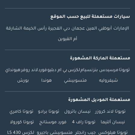
سيارات مستعملة
للبيع
حسب الموقع
الإمارات
أبوظبي
العين
عجمان
دبي
الفجيرة
رأس الخيمة
الشارقة
أم القيوين
مستعملة الماركة المشهورة
تويوتا
مرسيدس بنز
نسيام
لكزس
بي ام دبليو
فورد
لاند روفر
هيونداي
شيفروليه
متسوبيشي
هوندا
بورش
مستعملة الموديل المشهورة
تويوتا لاند كروزر
نيسان باترول
تويوتا برادو
تويوتا كامري
نيسان ألتيما
تويوتا راف 4
فورد موستانج
تويوتا كورولا
تويوتا هيلوكس
جيب رانجلر
متسوبيشي باجيرو
لكزس LS 430