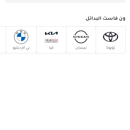
لأنماط الحياة الحضرية، وتوفر توازنًا بين التطبيق العملي والقدرة على تحمل
التكاليف.
VF 8: سيارة رياضية متعددة الاستخدامات كهربائية متوسطة الحجم تجمع
ون فاست البدائل
بين التصميم العصري والميزات المتطورة، مثالية للعائلات والمهنيين.
VF 9: سيارة رياضية متعددة الاستخدامات كهربائية كاملة الحجم فاخرة
بتكنولوجيا متقدمة ومساحات داخلية واسعة، جذابة لأولئك الذين يبحثون عن
الفخامة والراحة.
تويوتا
نيسان
كيا
بي أم دبليو
VinFast Lux A2.0: سيارة سيدان أنيقة وقوية بمحرك بنزين تقليدي، مثالية
لأولئك الذين يفضلون المركبات التقليدية مع لمسة عصرية.
تم تصميم هذه الموديلات لتناسب احتياجات المستهلكين المتنوعة، بدءًا من
الأفراد المهتمين بالبيئة إلى العائلات التي تبحث عن وسائل نقل موثوقة
وأنيقة.
الميزات المميزة لمركبات VinFast
تتميز مركبات VinFast في سوق السيارات التنافسية بسبب العديد من
الميزات المميزة:
التصميم المبتكر: بالتعاون مع شركات التصميم الرائدة، تتميز مركبات
VinFast بجماليات أنيقة وحديثة تجذب السائقين المميزين في الإمارات