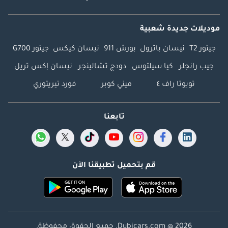
موديلات جديدة شعبية
جيتور T2
نيسان باترول
بورش 911
نيسان كيكس
جيتور G700
جيب رانجلر
كيا سيلتوس
دودج تشالينجر
نيسان إكس تريل
تويوتا راف ٤
ميني كوبر
فورد تيريتوري
تابعنا
قم بتحميل تطبيقنا الآن
Dubicars.com @ 2026. جميع الحقوق محفوظة.