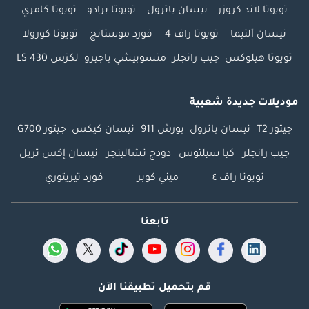
تويوتا لاند كروزر
نيسان باترول
تويوتا برادو
تويوتا كامري
نيسان ألتيما
تويوتا راف 4
فورد موستانج
تويوتا كورولا
تويوتا هيلوكس
جيب رانجلر
متسوبيشي باجيرو
لكزس LS 430
موديلات جديدة شعبية
جيتور T2
نيسان باترول
بورش 911
نيسان كيكس
جيتور G700
جيب رانجلر
كيا سيلتوس
دودج تشالينجر
نيسان إكس تريل
تويوتا راف ٤
ميني كوبر
فورد تيريتوري
تابعنا
قم بتحميل تطبيقنا الآن