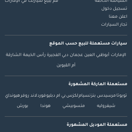
السياسة الخاصة
قم ببيع سيارتك في الإمارات
تسجيل دخول
اعلن معنا
تجار السيارات
سيارات مستعملة
للبيع
حسب الموقع
الإمارات
أبوظبي
العين
عجمان
دبي
الفجيرة
رأس الخيمة
الشارقة
أم القيوين
مستعملة الماركة المشهورة
تويوتا
مرسيدس بنز
نسيام
لكزس
بي ام دبليو
فورد
لاند روفر
هيونداي
شيفروليه
متسوبيشي
هوندا
بورش
مستعملة الموديل المشهورة