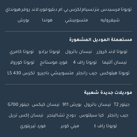
تويوتا
مرسيدس بنز
نسيام
لكزس
بي ام دبليو
فورد
لاند روفر
هيونداي
شيفروليه
متسوبيشي
هوندا
بورش
مستعملة الموديل المشهورة
تويوتا لاند كروزر
نيسان باترول
تويوتا برادو
تويوتا كامري
نيسان ألتيما
تويوتا راف 4
فورد موستانج
تويوتا كورولا
تويوتا هيلوكس
جيب رانجلر
متسوبيشي باجيرو
لكزس LS 430
موديلات جديدة شعبية
جيتور T2
نيسان باترول
بورش 911
نيسان كيكس
جيتور G700
جيب رانجلر
كيا سيلتوس
دودج تشالينجر
نيسان إكس تريل
تويوتا راف ٤
ميني كوبر
فورد تيريتوري