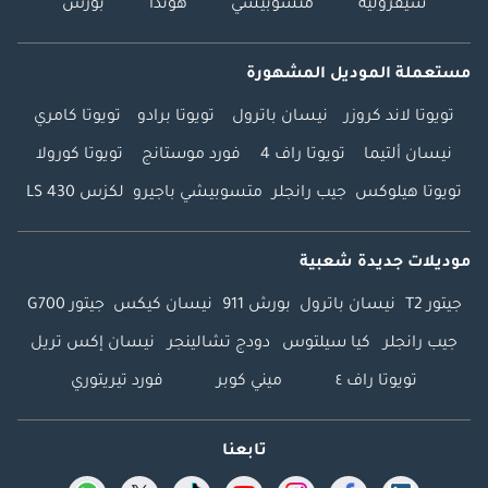
شيفروليه
متسوبيشي
هوندا
بورش
مستعملة الموديل المشهورة
تويوتا لاند كروزر
نيسان باترول
تويوتا برادو
تويوتا كامري
نيسان ألتيما
تويوتا راف 4
فورد موستانج
تويوتا كورولا
تويوتا هيلوكس
جيب رانجلر
متسوبيشي باجيرو
لكزس LS 430
موديلات جديدة شعبية
جيتور T2
نيسان باترول
بورش 911
نيسان كيكس
جيتور G700
جيب رانجلر
كيا سيلتوس
دودج تشالينجر
نيسان إكس تريل
تويوتا راف ٤
ميني كوبر
فورد تيريتوري
تابعنا