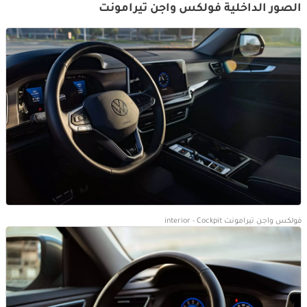
الصور الداخلية فولكس واجن تيرامونت
فولكس واجن تيرامونت interior - Cockpit