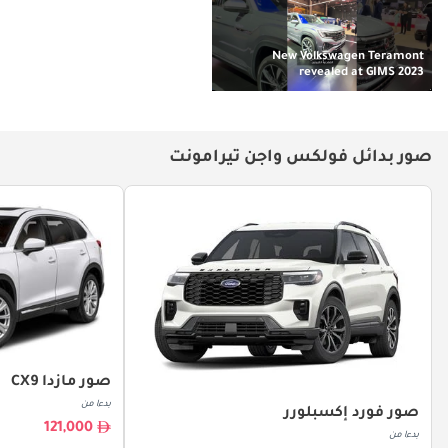
New Volkswagen Teramont
revealed at GIMS 2023
صور بدائل فولكس واجن تيرامونت
صور مازدا CX9
بدءا من
صور فورد إكسبلورر
121,000
بدءا من