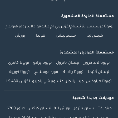
مستعملة الماركة المشهورة
تويوتا
مرسيدس بنز
نسيام
لكزس
بي ام دبليو
فورد
لاند روفر
هيونداي
شيفروليه
متسوبيشي
هوندا
بورش
مستعملة الموديل المشهورة
تويوتا لاند كروزر
نيسان باترول
تويوتا برادو
تويوتا كامري
نيسان ألتيما
تويوتا راف 4
فورد موستانج
تويوتا كورولا
تويوتا هيلوكس
جيب رانجلر
متسوبيشي باجيرو
لكزس LS 430
موديلات جديدة شعبية
جيتور T2
نيسان باترول
بورش 911
نيسان كيكس
جيتور G700