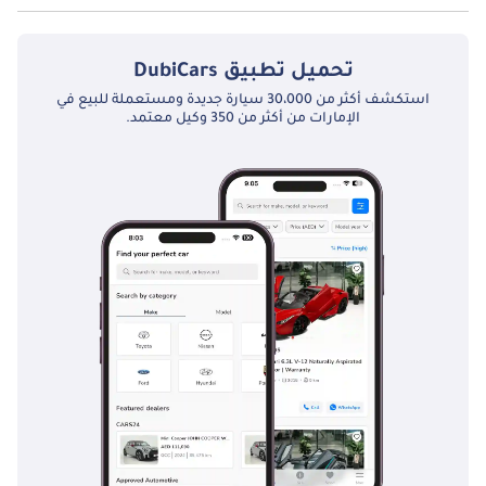
نعم توفر فولكس واجن طوارق R-Line 3.0L AWD فتحة السقف كخيار.
تحميل تطبيق
DubiCars
استكشف أكثر من 30،000 سيارة جديدة ومستعملة للبيع في
الإمارات من أكثر من 350 وكيل معتمد.