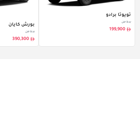
تويوتا برادو
بدءا من
بورش كايان
199,900
بدءا من
390,300