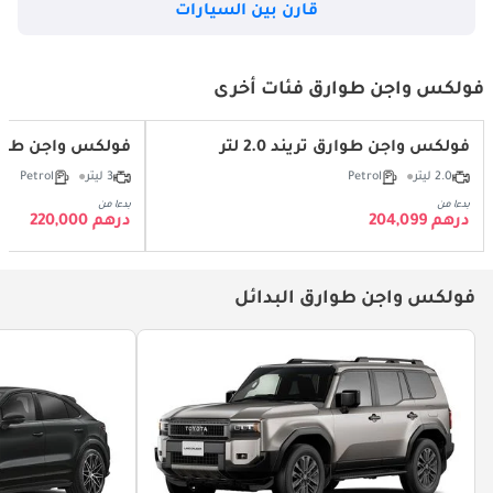
قارن بين السيارات
فولكس واجن طوارق فئات أخرى
فولكس واجن طوارق تريند 2.0 لتر
فولكس واجن طوارق .0T R-Line (340
2.0 ليتر
Petrol
3 ليتر
Petrol
بدءا من
بدءا من
درهم 204,099
درهم 220,000
فولكس واجن طوارق البدائل