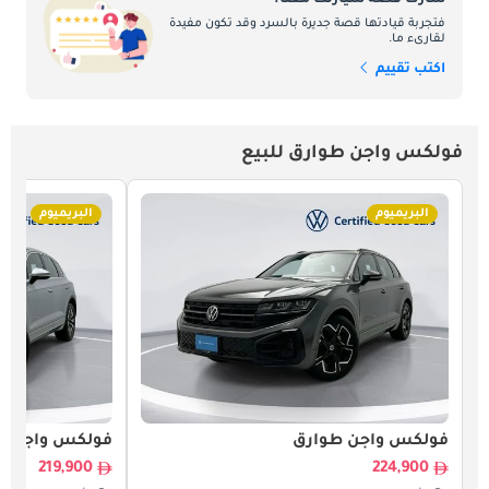
شارك قصة سيارتك معنا.
فتجربة قيادتها قصة جديرة بالسرد وقد تكون مفيدة
لقارىء ما.
اكتب تقييم
فولكس واجن طوارق للبيع
البريميوم
البريميوم
فولكس واجن طوارق
فولكس واجن ط
219,900
224,900