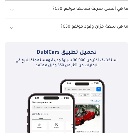
نسخ فولفو C30 هي .
تتميز فولفو C30 بسهولة صيانتها مقارنةً بمنافسيها في فئة السيارات 
ما هي أقصى سرعة تقدمها فولفو C30؟
الفاخرة المدمجة. تشمل الصيانة الدورية تغيير الزيت وفحص سير 
التايمنج والمكابح بانتظام. ويتطلب محرك التيربو سعة 2.5 لتر عناية 
السرعة القصوى فولفو C30 هي TBD.
إضافية طفيفة، لكنه يمنح أداءً متميزًا وعمرًا طويلاً. كما تسهّل شبكة 
ما هي سعة خزان وقود فولفو C30؟
فولفو الواسعة من مراكز الخدمة وقطع الغيار عملية الصيانة، مما يجعل 
امتلاكها تجربة عملية وممتعة.
تبلغ سعة خزان الوقود في فولفو C30 TBD.
المنافسون
تحميل تطبيق
DubiCars
استكشف أكثر من 30،000 سيارة جديدة ومستعملة للبيع في
تنافست فولفو C30 مع سيارات مثل أودي A3 وبي إم دبليو الفئة الأولى 
الإمارات من أكثر من 350 وكيل معتمد.
وميني كوبر. ورغم أن المنافسين ركزوا على الأداء أو المكانة، إلا أن 
C30 تميّزت بتصميمها الفريد وراحتها العالية ومستوى أمانها المتفوق. 
ولا تزال حتى اليوم مفضلة بين عشاق السيارات الباحثين عن الأصالة 
الاسكندنافية والروح الرياضية في سيارة مدمجة مميزة.