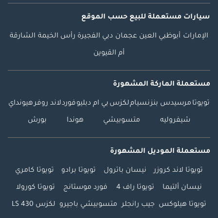
سيارات مستعملة
للبيع
حسب الموقع
الإمارات
أبوظبي
العين
عجمان
دبي
الفجيرة
رأس الخيمة
الشارقة
أم القيوين
مستعملة الماركة المشهورة
تويوتا
مرسيدس بنز
نسيام
لكزس
بي ام دبليو
فورد
لاند روفر
هيونداي
شيفروليه
متسوبيشي
هوندا
بورش
مستعملة الموديل المشهورة
تويوتا لاند كروزر
نيسان باترول
تويوتا برادو
تويوتا كامري
نيسان ألتيما
تويوتا راف 4
فورد موستانج
تويوتا كورولا
تويوتا هيلوكس
جيب رانجلر
متسوبيشي باجيرو
لكزس LS 430