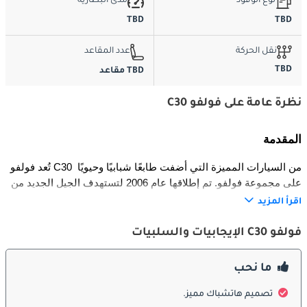
نوع الوقود
مدى البطارية
TBD
TBD
نقل الحركة
عدد المقاعد
TBD
TBD مقاعد
نظرة عامة على فولفو C30
المقدمة
تُعد فولفو C30 من السيارات المميزة التي أضفت طابعًا شبابيًا وحيويًا 
على مجموعة فولفو. تم إطلاقها عام 2006 لتستهدف الجيل الجديد من 
السائقين الباحثين عن التفرّد والأداء والتصميم الاسكندنافي الأنيق. 
اقرأ المزيد
استوحت فولفو تصميمها من الطراز الكلاسيكي P1800ES، حيث 
جمعت بين المظهر الرياضي والهندسة الحديثة. وتميزت بتوازن رائع بين 
فولفو C30 الإيجابيات والسلبيات
متعة القيادة ومستويات الأمان والراحة التي عُرفت بها فولفو، مما 
جعلها خيارًا فريدًا ضمن فئة السيارات المدمجة الفاخرة.
ما نحب
الخارجية
تصميم هاتشباك مميز.