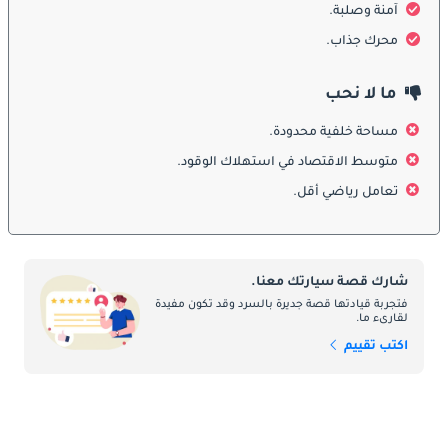
آمنة وصلبة.
يتميز التصميم الخارجي لفولفو C30 بجرأته وتفرّده. أبرز عناصره الباب 
الخلفي الزجاجي الكامل المستوحى من P1800ES الكلاسيكي، والذي 
محرك جذاب.
يمنح السيارة مظهرًا يشبه سيارات الكوبيه. وتضفي الخطوط المنحوتة 
والأبعاد المدمجة والمظهر الرياضي القوي شخصية بارزة على السيارة. 
ما لا نحب
تتميز الواجهة الأمامية بشبك فولفو المميز والمصابيح الأنيقة والأقواس 
البارزة للعجلات، بينما تعزز الجنوط الرياضية والألوان الجريئة طابعها 
مساحة خلفية محدودة.
العصري. ويجمع تصميمها بين الأناقة والروح الرياضية بشكل متناغم.
متوسط الاقتصاد في استهلاك الوقود.
تعامل رياضي أقل.
الداخلية
تعكس المقصورة الداخلية فلسفة التصميم الاسكندنافي البسيطة 
والأنيقة. يبرز فيها الكونسول الوسطي “العائم”، الذي يجمع بين البساطة 
شارك قصة سيارتك معنا.
والعملية. استخدمت مواد عالية الجودة مع تشطيبات دقيقة ومقاعد 
فتجربة قيادتها قصة جديرة بالسرد وقد تكون مفيدة
مريحة مصممة هندسيًا لدعم مثالي أثناء القيادة. ورغم حجمها المدمج، 
لقارىء ما.
توفر C30 مساحة جيدة للركاب في الأمام ووضعية قيادة مريحة. أما 
اكتب تقييم
المقاعد الخلفية فهي مخصصة لراكبين فقط، مما يعزز الطابع الرياضي 
الحصري للسيارة.
ميزات السلامة