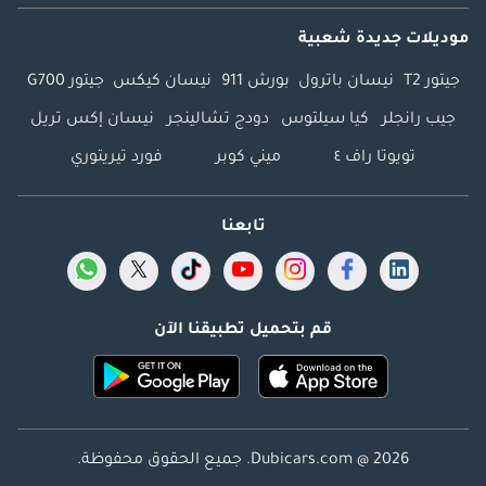
موديلات جديدة شعبية
جيتور T2
نيسان باترول
بورش 911
نيسان كيكس
جيتور G700
جيب رانجلر
كيا سيلتوس
دودج تشالينجر
نيسان إكس تريل
تويوتا راف ٤
ميني كوبر
فورد تيريتوري
تابعنا
قم بتحميل تطبيقنا الآن
Dubicars.com @ 2026. جميع الحقوق محفوظة.