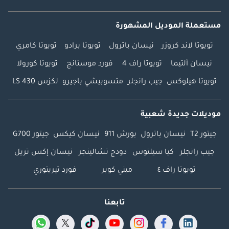
مستعملة الموديل المشهورة
تويوتا لاند كروزر
نيسان باترول
تويوتا برادو
تويوتا كامري
نيسان ألتيما
تويوتا راف 4
فورد موستانج
تويوتا كورولا
تويوتا هيلوكس
جيب رانجلر
متسوبيشي باجيرو
لكزس LS 430
موديلات جديدة شعبية
جيتور T2
نيسان باترول
بورش 911
نيسان كيكس
جيتور G700
جيب رانجلر
كيا سيلتوس
دودج تشالينجر
نيسان إكس تريل
تويوتا راف ٤
ميني كوبر
فورد تيريتوري
تابعنا