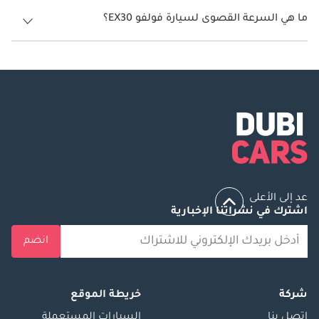
تنتج فولفو EX30 قوة 272 حصان - 428 حصان.
ما هي السرعة القصوى لسيارة فولفو EX30؟
السرعة القصوى لسيارة فولفو EX30 هي 180 كم/الساعة.
عد إلى الأعلى
اشترك في نشراتنا الإخبارية
انضم
شركة
خريطة الموقع
إتصل بنا
السيارات المستعملة