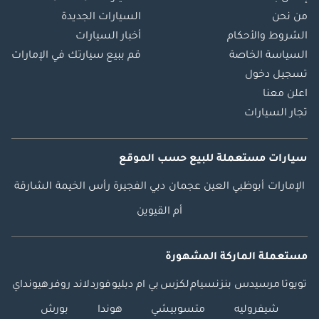
من نحن
السيارات الجديدة
الشروط والأحكام
أخبار السيارات
السياسة الخاصة
قم ببيع سيارتك في الإمارات
تسجيل دخول
اعلن معنا
تجار السيارات
سيارات مستعملة
للبيع
حسب الموقع
الإمارات
أبوظبي
العين
عجمان
دبي
الفجيرة
رأس الخيمة
الشارقة
أم القيوين
مستعملة الماركة المشهورة
تويوتا
مرسيدس بنز
نسيام
لكزس
بي ام دبليو
فورد
لاند روفر
هيونداي
شيفروليه
متسوبيشي
هوندا
بورش