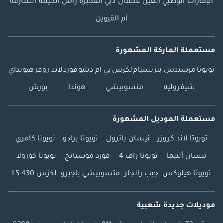
الإمارات
أبوظبي
العين
عجمان
دبي
الفجيرة
رأس الخيمة
الشارقة
أم القيوين
مستعملة الماركة المشهورة
تويوتا
مرسيدس بنز
نسيام
لكزس
بي ام دبليو
فورد
لاند روفر
هيونداي
شيفروليه
متسوبيشي
هوندا
بورش
مستعملة الموديل المشهورة
تويوتا لاند كروزر
نيسان باترول
تويوتا برادو
تويوتا كامري
نيسان ألتيما
تويوتا راف 4
فورد موستانج
تويوتا كورولا
تويوتا هيلوكس
جيب رانجلر
متسوبيشي باجيرو
لكزس LS 430
موديلات جديدة شعبية