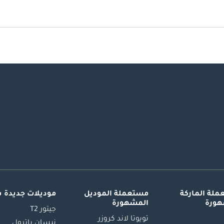
لة الماركة
مستعملة الموديل
موديلات جديدة 
هورة
المشهورة
جيتور T2
تويوتا لاند كروزر
نيسان باترول