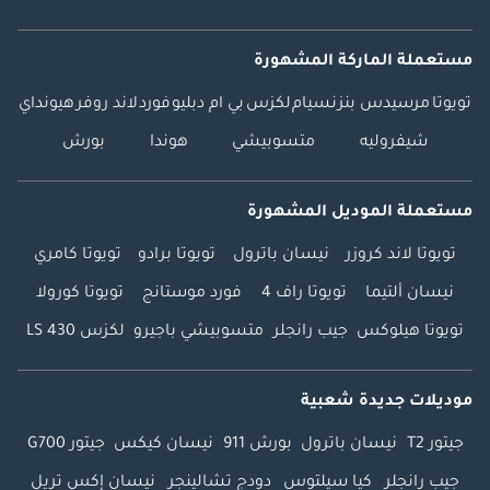
مستعملة الماركة المشهورة
تويوتا
مرسيدس بنز
نسيام
لكزس
بي ام دبليو
فورد
لاند روفر
هيونداي
شيفروليه
متسوبيشي
هوندا
بورش
مستعملة الموديل المشهورة
تويوتا لاند كروزر
نيسان باترول
تويوتا برادو
تويوتا كامري
نيسان ألتيما
تويوتا راف 4
فورد موستانج
تويوتا كورولا
تويوتا هيلوكس
جيب رانجلر
متسوبيشي باجيرو
لكزس LS 430
موديلات جديدة شعبية
جيتور T2
نيسان باترول
بورش 911
نيسان كيكس
جيتور G700
جيب رانجلر
كيا سيلتوس
دودج تشالينجر
نيسان إكس تريل