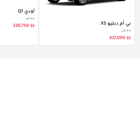
أودي Q7
بدءا من
بي أم دبليو X5
330,750
بدءا من
427,000