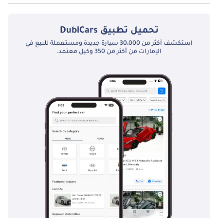
نعم توفر فولفو XC 90 T8 2.0T Powertrain PHEV فتحة السقف كخيار.
تحميل تطبيق
DubiCars
استكشف أكثر من 30،000 سيارة جديدة ومستعملة للبيع في
الإمارات من أكثر من 350 وكيل معتمد.