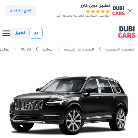
تطبيق دوبي كارز
افتح التطبيق
اعثر على سيارتك المثالية بسرعة أكبر
بع
تطبيق
الصفحة الرئيسية
السيارات الجديدة
فولفو
XC 90
فولفو  T8 2.0T Powertrain PHEV