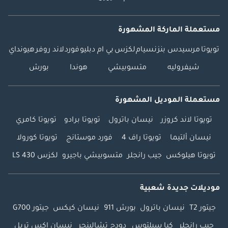
مستعملة الماركة المشهورة
تويوتا
مرسيدس بنز
نسيام
لكزس
بي ام دبليو
فورد
لاند روفر
هيونداي
شيفروليه
متسوبيشي
هوندا
بورش
مستعملة الموديل المشهورة
تويوتا لاند كروزر
نيسان باترول
تويوتا برادو
تويوتا كامري
نيسان ألتيما
تويوتا راف 4
فورد موستانج
تويوتا كورولا
تويوتا هيلوكس
جيب رانجلر
متسوبيشي باجيرو
لكزس LS 430
موديلات جديدة شعبية
جيتور T2
نيسان باترول
بورش 911
نيسان كيكس
جيتور G700
جيب رانجلر
كيا سيلتوس
دودج تشالينجر
نيسان إكس تريل