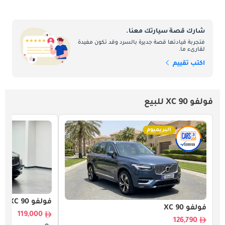
شارك قصة سيارتك معنا.
فتجربة قيادتها قصة جديرة بالسرد وقد تكون مفيدة
لقارىء ما.
اكتب تقييم
فولفو XC 90 للبيع
البريميوم
فولفو XC 90
فولفو XC 90
119,000
126,790