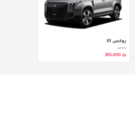
روكس 01
بدءا من
265,000