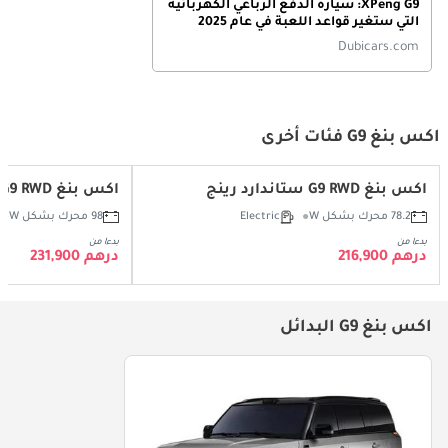
XPeng G9: سيارة الدفع الرباعي الكهربائية
التي ستغير قواعد اللعبة في عام 2025
Dubicars.com
اكس بنغ G9 فئات أخرى
اكس بنغ G9 RWD ستاندارد رينج
اكس بنغ G9 RWD لونغ رينج
78.2 محرك بشكل W
Electric
98 محرك بشكل W
بدءا من
بدءا من
درهم 216,900
درهم 231,900
اكس بنغ G9 البدائل