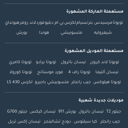
مستعملة الماركة المشهورة
تويوتا
مرسيدس بنز
نسيام
لكزس
بي ام دبليو
فورد
لاند روفر
هيونداي
شيفروليه
متسوبيشي
هوندا
بورش
مستعملة الموديل المشهورة
تويوتا لاند كروزر
نيسان باترول
تويوتا برادو
تويوتا كامري
نيسان ألتيما
تويوتا راف 4
فورد موستانج
تويوتا كورولا
تويوتا هيلوكس
جيب رانجلر
متسوبيشي باجيرو
لكزس LS 430
موديلات جديدة شعبية
جيتور T2
نيسان باترول
بورش 911
نيسان كيكس
جيتور G700
جيب رانجلر
كيا سيلتوس
دودج تشالينجر
نيسان إكس تريل