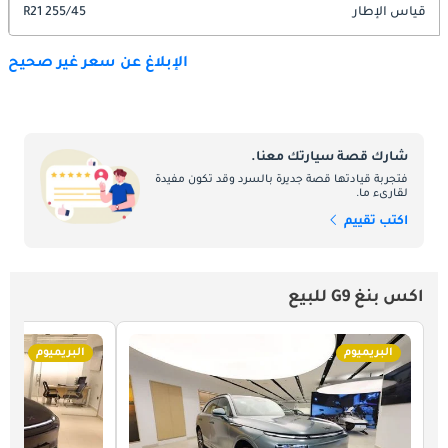
قياس الإطار
255/45 R21
الإبلاغ عن سعر غير صحيح
شارك قصة سيارتك معنا.
فتجربة قيادتها قصة جديرة بالسرد وقد تكون مفيدة
لقارىء ما.
اكتب تقييم
اكس بنغ G9 للبيع
البريميوم
البريميوم