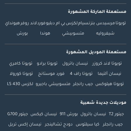
مستعملة الماركة المشهورة
تويوتا
مرسيدس بنز
نسيام
لكزس
بي ام دبليو
فورد
لاند روفر
هيونداي
شيفروليه
متسوبيشي
هوندا
بورش
مستعملة الموديل المشهورة
تويوتا لاند كروزر
نيسان باترول
تويوتا برادو
تويوتا كامري
نيسان ألتيما
تويوتا راف 4
فورد موستانج
تويوتا كورولا
تويوتا هيلوكس
جيب رانجلر
متسوبيشي باجيرو
لكزس LS 430
موديلات جديدة شعبية
جيتور T2
نيسان باترول
بورش 911
نيسان كيكس
جيتور G700
جيب رانجلر
كيا سيلتوس
دودج تشالينجر
نيسان إكس تريل