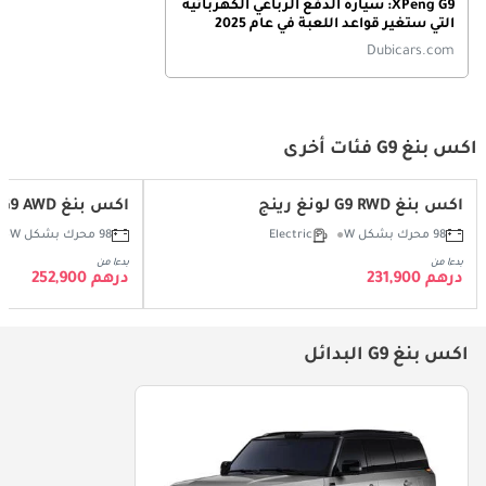
XPeng G9: سيارة الدفع الرباعي الكهربائية
التي ستغير قواعد اللعبة في عام 2025
Dubicars.com
اكس بنغ G9 فئات أخرى
اكس بنغ G9 RWD لونغ رينج
اكس بنغ G9 AWD بيرفورمانس
98 محرك بشكل W
Electric
98 محرك بشكل W
بدءا من
بدءا من
درهم 231,900
درهم 252,900
اكس بنغ G9 البدائل