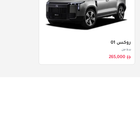
روكس 01
بدءا من
265,000