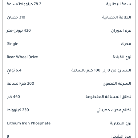
سعة البطارية
78.2 كيلوواط/ساعة
الطاقة الحصانية
310 حصان
عزم الدوران
420 نيوتن-متر
محرك
Single
نوع القيادة
Rear Wheel Drive
التسارع من 0 إلى 100 كلم بالساعة
6.4 ثوانٍ
السرعة القصوى
200 كم/الساعة
نطاق المسافة المقطوعة
460 كم
نظام محرك كهربائي
230 كيلوواط
نوع البطارية
Lithium Iron Phosphate
مدة الشحن
9